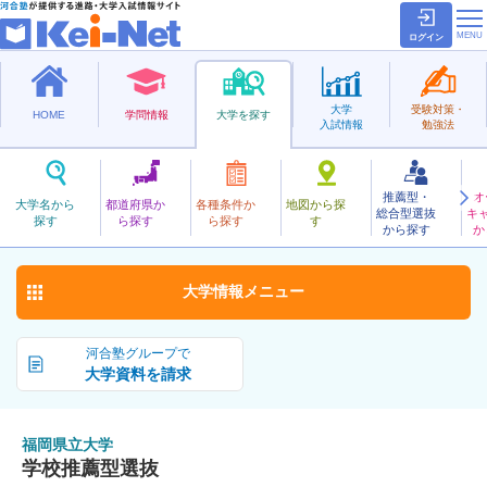
ログイン
大学
受験対策・
HOME
学問情報
大学を探す
入試情報
勉強法
推薦型・
オ
ふくおかけんりつ
大学名から
都道府県か
各種条件か
地図から探
総合型選抜
キ
福岡県立大学
探す
ら探す
ら探す
す
公立
から探す
か
お気に入り
大学情報
メニュー
河合塾グループで
大学資料を請求
福岡県立大学
学校推薦型選抜