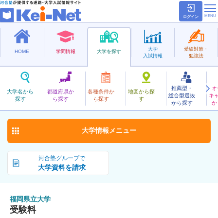
ログイン
大学
受験対策・
HOME
学問情報
大学を探す
入試情報
勉強法
推薦型・
オ
ふくおかけんりつ
大学名から
都道府県か
各種条件か
地図から探
総合型選抜
キ
福岡県立大学
探す
ら探す
ら探す
す
公立
から探す
か
お気に入り
大学情報
メニュー
河合塾グループで
大学資料を請求
福岡県立大学
受験料