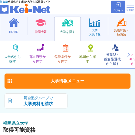
ログイン
大学
受験対策・
HOME
学問情報
大学を探す
入試情報
勉強法
推薦型・
オ
ふくおかけんりつ
大学名から
都道府県か
各種条件か
地図から探
総合型選抜
キ
福岡県立大学
探す
ら探す
ら探す
す
公立
から探す
か
お気に入り
大学情報
メニュー
河合塾グループで
大学資料を請求
福岡県立大学
取得可能資格