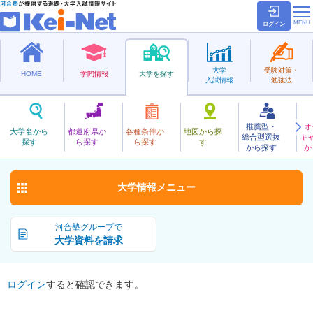
ログイン
大学
受験対策・
HOME
学問情報
大学を探す
入試情報
勉強法
推薦型・
オ
みやざきけんりつかんご
大学名から
都道府県か
各種条件か
地図から探
総合型選抜
キ
宮崎県立看護大学
探す
ら探す
ら探す
す
公立
から探す
か
お気に入り
大学情報
メニュー
河合塾グループで
大学資料を請求
ログイン
すると確認できます。