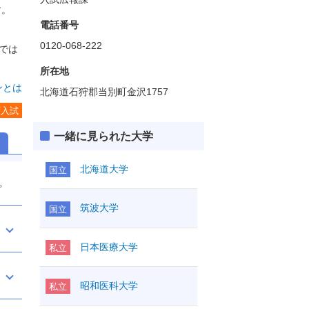
す。
電話番号
0120-068-222
では
所在地
ンとは
北海道石狩郡当別町金沢1757
度入試
一緒に見られた大学
北海道大学
国立
。
筑波大学
国立
日本医療大学
私立
昭和医科大学
私立