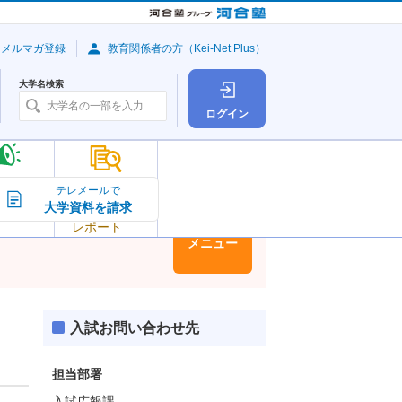
・メルマガ登録
教育関係者の方（Kei-Net Plus）
大学名検索
ログイン
大学の今
テレメールで
大学資料を請求
大学
トピック＆
レポート
大学情報
メニュー
入試お問い合わせ先
担当部署
入試広報課