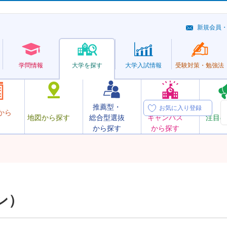
新規会員
学問情報
大学を探す
大学
入試情報
受験対策・
勉強法
推薦型・
オープン
お気に入り登録
から
地図から探す
総合型選抜
キャンパス
注目の
から探す
から探す
ン）