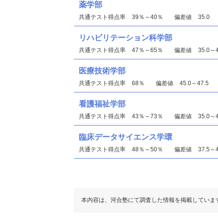
薬学部
共通テスト得点率
39％～40％
偏差値
35.0
リハビリテーション科学部
共通テスト得点率
47％～65％
偏差値
35.0～4
医療技術学部
共通テスト得点率
68％
偏差値
45.0～47.5
看護福祉学部
共通テスト得点率
43％～73％
偏差値
35.0～4
臨床データサイエンス学環
共通テスト得点率
48％～50％
偏差値
37.5～4
本内容は、河合塾にて調査した情報を掲載していま
心理科学部