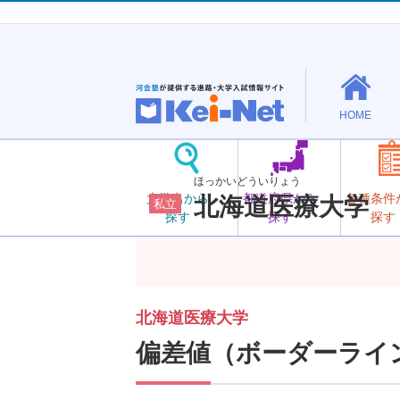
HOME
ほっかいどういりょう
大学名から
都道府県から
各種条件
北海道医療大学
私立
探す
探す
探す
北海道医療大学
偏差値（ボーダーライ