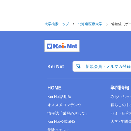
偏差値
35.0
歯学部
大学検索トップ
偏差値
37.5
北海道医療大学
偏差値（ボ
薬学部
偏差値
35.0
リハビリテーション科学部
偏差値
35.0～40.0
Kei-Net
新規会員・メルマガ登録
医療技術学部
偏差値
47.5
HOME
学問情報
看護福祉学部
Kei-Net活用法
みらいぶっ
偏差値
35.0～45.0
オススメコンテンツ
暮らしの中
情報誌「栄冠めざして」
ゼミ・研究
臨床データサイエンス学環
Kei-Net公式SNS
大学×学問
偏差値
35.0
受験クエスト