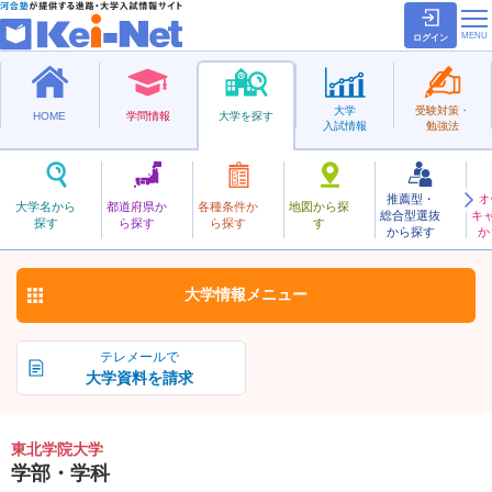
ログイン
大学
受験対策・
HOME
学問情報
大学を探す
入試情報
勉強法
推薦型・
オ
とうほくがくいん
大学名から
都道府県か
各種条件か
地図から探
総合型選抜
キ
東北学院大学
探す
ら探す
ら探す
す
私立
から探す
か
お気に入り
大学情報
メニュー
テレメールで
大学資料を請求
東北学院大学
学部・学科