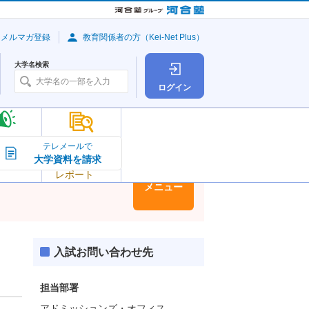
・メルマガ登録
教育関係者の方（Kei-Net Plus）
大学名検索
ログイン
大学の今
テレメールで
大学資料を請求
大学
トピック＆
レポート
大学情報
メニュー
入試お問い合わせ先
担当部署
アドミッションズ・オフィス