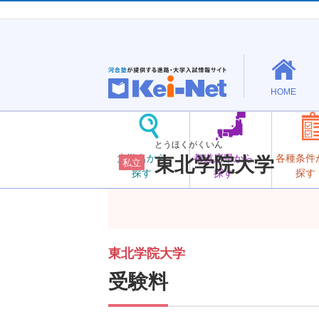
HOME
とうほくがくいん
大学名から
都道府県から
各種条件
東北学院大学
私立
探す
探す
探す
東北学院大学
受験料