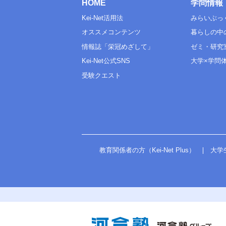
HOME
学問情報
Kei-Net活用法
みらいぶっ
オススメコンテンツ
暮らしの中
情報誌「栄冠めざして」
ゼミ・研究
Kei-Net公式SNS
大学×学問
受験クエスト
教育関係者の方（Kei-Net Plus）
大学