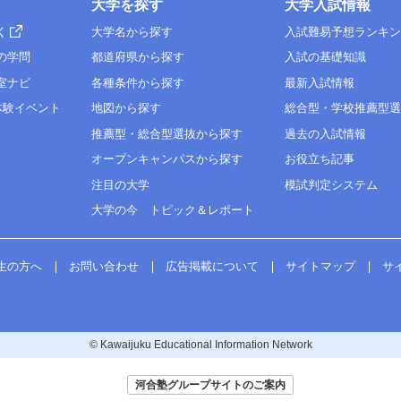
大学を探す
大学入試情報
く
大学名から探す
入試難易予想ランキ
の学問
都道府県から探す
入試の基礎知識
室ナビ
各種条件から探す
最新入試情報
体験イベント
地図から探す
総合型・学校推薦型
推薦型・総合型選抜から探す
過去の入試情報
オープンキャンパスから探す
お役立ち記事
注目の大学
模試判定システム
大学の今 トピック＆レポート
生の方へ
お問い合わせ
広告掲載について
サイトマップ
サ
© Kawaijuku Educational Information Network
河合塾グループサイトのご案内