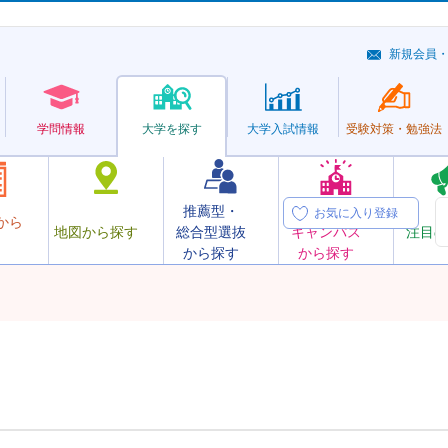
新規会員
学問情報
大学を探す
大学
入試情報
受験対策・
勉強法
推薦型・
オープン
お気に入り登録
から
地図から探す
総合型選抜
キャンパス
注目の
から探す
から探す