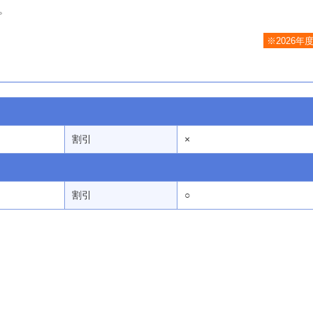
。
※2026年
割引
×
割引
○