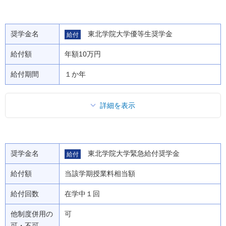
奨学金名
東北学院大学優等生奨学金
給付
給付額
年額10万円
給付期間
１か年
詳細を表示
奨学金名
東北学院大学緊急給付奨学金
給付
給付額
当該学期授業料相当額
給付回数
在学中１回
他制度併用の
可
可・不可