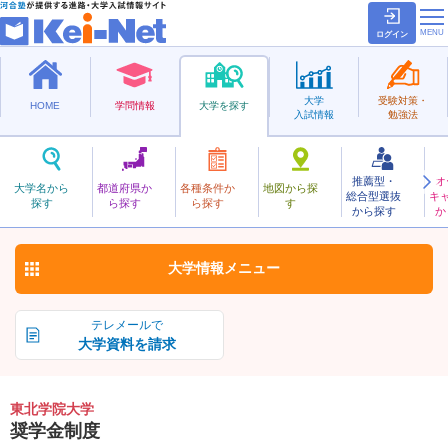
ログイン
大学
受験対策・
HOME
学問情報
大学を探す
入試情報
勉強法
推薦型・
オ
とうほくがくいん
大学名から
都道府県か
各種条件か
地図から探
総合型選抜
キ
東北学院大学
探す
ら探す
ら探す
す
私立
から探す
か
お気に入り
大学情報
メニュー
テレメールで
大学資料を請求
東北学院大学
奨学金制度