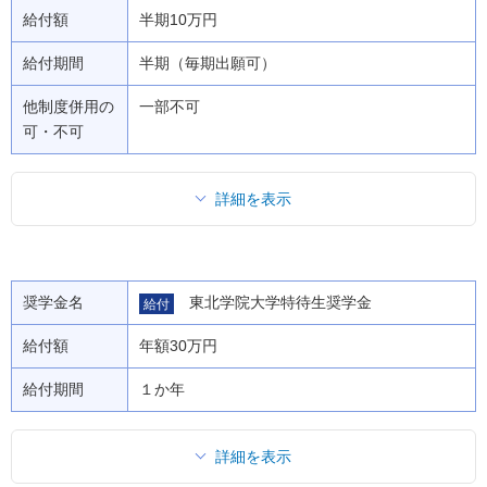
給付額
半期10万円
給付期間
半期（毎期出願可）
他制度併用の
一部不可
可・不可
詳細を表示
奨学金名
東北学院大学特待生奨学金
給付
給付額
年額30万円
給付期間
１か年
詳細を表示