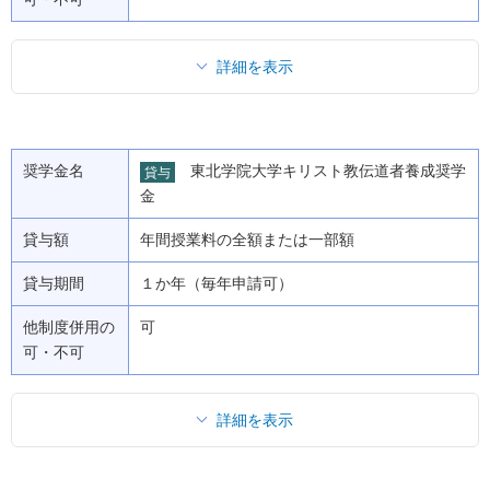
詳細を表示
奨学金名
東北学院大学キリスト教伝道者養成奨学
貸与
金
貸与額
年間授業料の全額または一部額
貸与期間
１か年（毎年申請可）
他制度併用の
可
可・不可
詳細を表示