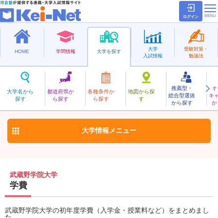
ログイン
大学
受験対策・
HOME
学問情報
大学を探す
入試情報
勉強法
推薦型・
オ
むさしのがくいん
大学名から
都道府県か
各種条件か
地図から探
総合型選抜
キ
武蔵野学院大学
探す
ら探す
ら探す
す
私立
から探す
か
お気に入り
大学情報
メニュー
武蔵野学院大学
学費
武蔵野学院大学の初年度学費（入学金・授業料など）をまとめまし
た。