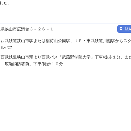
した。
玉県狭山市広瀬台３－２６－１
MA
西武鉄道狭山市駅または稲荷山公園駅、ＪＲ・東武鉄道川越駅からス
ルバス
西武鉄道狭山市駅より西武バス「武蔵野学院大学」下車/徒歩１分、ま
「広瀬消防署前」下車/徒歩１０分