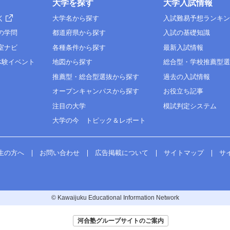
大学を探す
大学入試情報
く
大学名から探す
入試難易予想ランキ
の学問
都道府県から探す
入試の基礎知識
室ナビ
各種条件から探す
最新入試情報
体験イベント
地図から探す
総合型・学校推薦型
推薦型・総合型選抜から探す
過去の入試情報
オープンキャンパスから探す
お役立ち記事
注目の大学
模試判定システム
大学の今 トピック＆レポート
生の方へ
お問い合わせ
広告掲載について
サイトマップ
サ
© Kawaijuku Educational Information Network
河合塾グループサイトのご案内