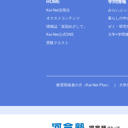
HOME
学問情報
Kei-Net活用法
みらいぶっ
オススメコンテンツ
暮らしの中
情報誌「栄冠めざして」
ゼミ・研究
Kei-Net公式SNS
大学×学問
受験クエスト
教育関係者の方（Kei-Net Plus）
大学