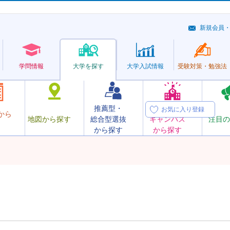
新規会員
学問情報
大学を探す
大学
入試情報
受験対策・
勉強法
推薦型・
オープン
お気に入り登録
から
地図から探す
総合型選抜
キャンパス
注目の
から探す
から探す