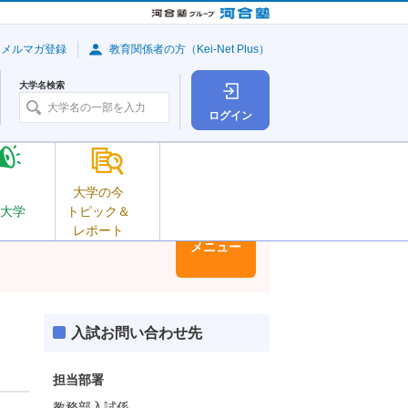
・メルマガ登録
教育関係者の方（Kei-Net Plus）
大学名検索
ログイン
大学の今
大学
トピック＆
レポート
大学情報
メニュー
入試お問い合わせ先
担当部署
教務部入試係