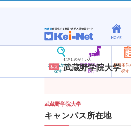
HOME
むさしのがくいん
大学名から
都道府県から
各種条件
武蔵野学院大学
私立
探す
探す
探す
武蔵野学院大学
キャンパス所在地