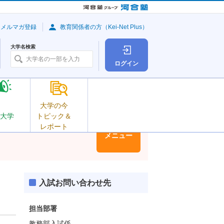
・メルマガ登録
教育関係者の方（Kei-Net Plus）
大学名検索
ログイン
大学の今
大学
トピック＆
レポート
大学情報
メニュー
入試お問い合わせ先
担当部署
教務部入試係