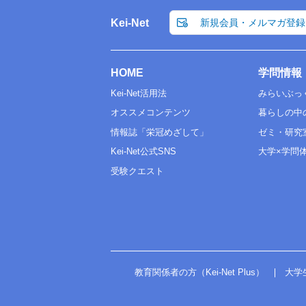
Kei-Net
新規会員・メルマガ登録
HOME
学問情報
Kei-Net活用法
みらいぶっ
オススメコンテンツ
暮らしの中
情報誌「栄冠めざして」
ゼミ・研究
Kei-Net公式SNS
大学×学問
受験クエスト
教育関係者の方（Kei-Net Plus）
大学