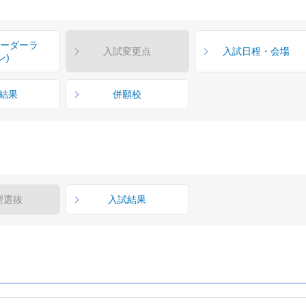
ボーダーラ
入試変更点
入試日程・会場
ン)
結果
併願校
型選抜
入試結果