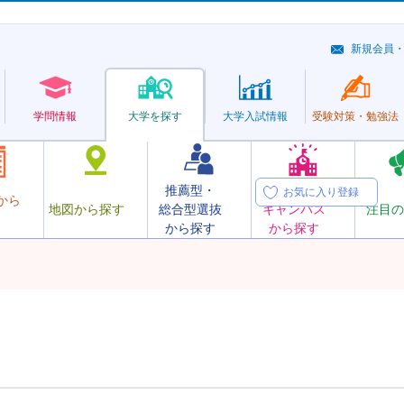
新規会員
学問情報
大学を探す
大学
入試情報
受験対策・
勉強法
推薦型・
オープン
お気に入り登録
から
地図から探す
総合型選抜
キャンパス
注目の
から探す
から探す