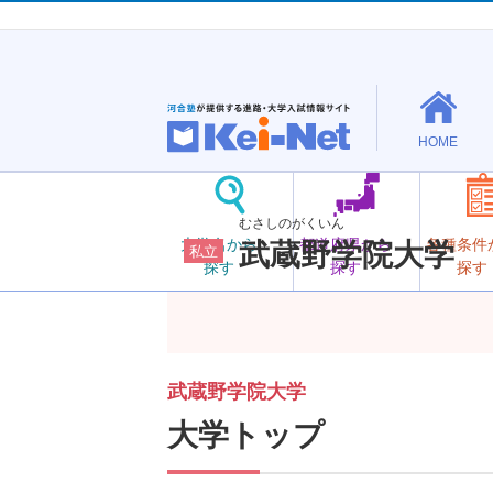
HOME
むさしのがくいん
大学名から
都道府県から
各種条件
武蔵野学院大学
私立
探す
探す
探す
武蔵野学院大学
大学トップ