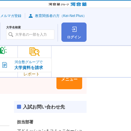
・メルマガ登録
教育関係者の方（Kei-Net Plus）
大学名検索
ログイン
大学の今
河合塾グループで
大学資料を請求
大学
トピック＆
レポート
大学情報
メニュー
入試お問い合わせ先
担当部署
アドミッション＆コミュニケーショ