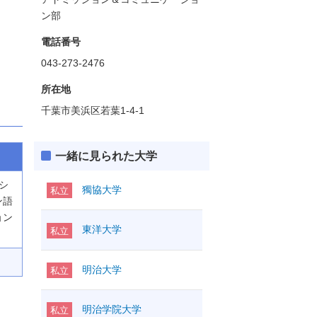
ン部
電話番号
043-273-2476
所在地
千葉市美浜区若葉1-4-1
一緒に見られた大学
ネシ
獨協大学
私立
ン語
ョン
東洋大学
私立
明治大学
私立
明治学院大学
私立