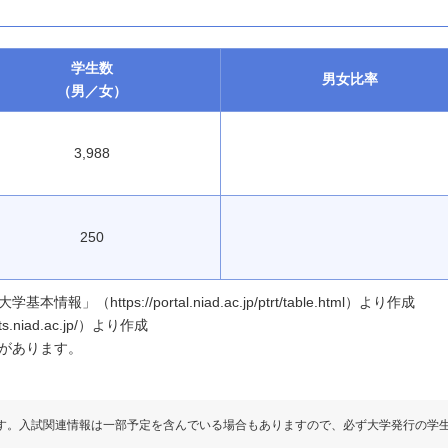
学生数
男女
比率
（男／女）
3,988
250
ttps://portal.niad.ac.jp/ptrt/table.html）より作成
.niad.ac.jp/）より作成
があります。
す。入試関連情報は一部予定を含んでいる場合もありますので、必ず大学発行の学