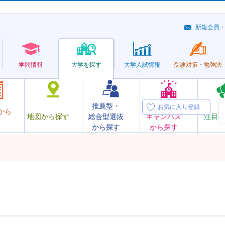
新規会員
学問情報
大学を探す
大学
入試情報
受験対策・
勉強法
推薦型・
オープン
お気に入り登録
から
地図から探す
総合型選抜
キャンパス
注目の
から探す
から探す