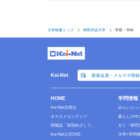
大学検索トップ
神田外語大学
学部・学科
Kei-Net
新規会員・メルマガ登録
HOME
学問情報
Kei-Net活用法
みらいぶっ
オススメコンテンツ
暮らしの中
情報誌「栄冠めざして」
ゼミ・研究
Kei-Net公式SNS
大学×学問