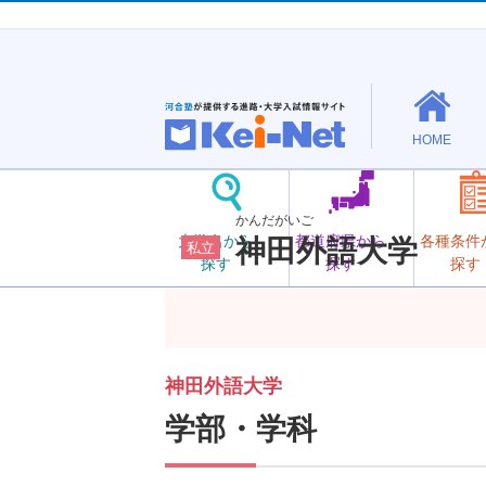
HOME
かんだがいご
大学名から
都道府県から
各種条件
神田外語大学
私立
探す
探す
探す
神田外語大学
学部・学科