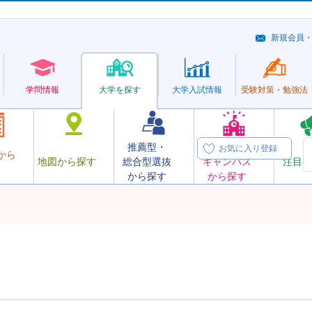
新規会員
学問情報
大学を探す
大学
入試情報
受験対策・
勉強法
推薦型・
オープン
お気に入り登録
から
地図から探す
総合型選抜
キャンパス
注目の
から探す
から探す