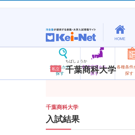
HOME
ちばしょうか
大学名から
都道府県から
各種条件
千葉商科大学
私立
探す
探す
探す
千葉商科大学
入試結果