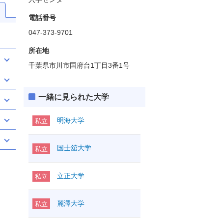
電話番号
047-373-9701
所在地
千葉県市川市国府台1丁目3番1号
一緒に見られた大学
明海大学
私立
国士舘大学
私立
立正大学
私立
麗澤大学
私立