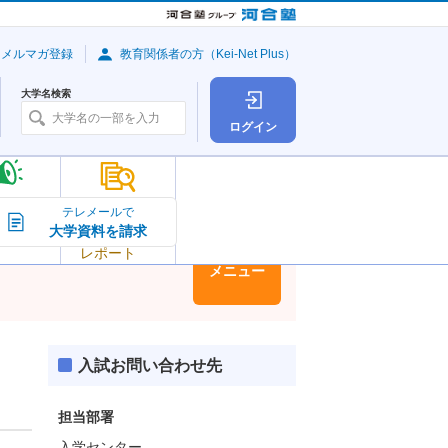
・メルマガ登録
教育関係者の方（Kei-Net Plus）
大学名検索
ログイン
大学の今
テレメールで
大学資料を請求
大学
トピック＆
レポート
大学情報
メニュー
入試お問い合わせ先
担当部署
入学センター