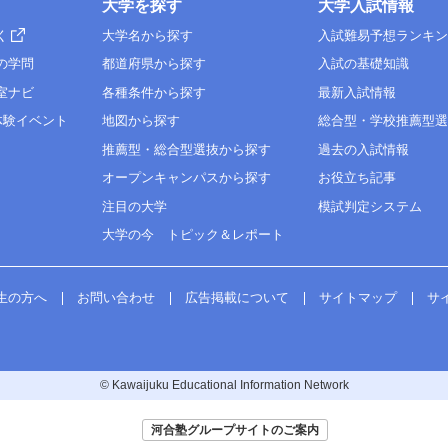
大学を探す
大学入試情報
く
大学名から探す
入試難易予想ランキ
の学問
都道府県から探す
入試の基礎知識
室ナビ
各種条件から探す
最新入試情報
体験イベント
地図から探す
総合型・学校推薦型
推薦型・総合型選抜から探す
過去の入試情報
オープンキャンパスから探す
お役立ち記事
注目の大学
模試判定システム
大学の今 トピック＆レポート
生の方へ
お問い合わせ
広告掲載について
サイトマップ
サ
© Kawaijuku Educational Information Network
河合塾グループサイトのご案内