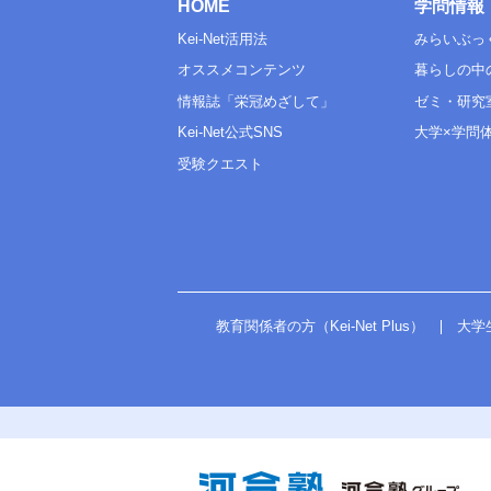
HOME
学問情報
Kei-Net活用法
みらいぶっ
オススメコンテンツ
暮らしの中
情報誌「栄冠めざして」
ゼミ・研究
Kei-Net公式SNS
大学×学問
受験クエスト
教育関係者の方（Kei-Net Plus）
大学