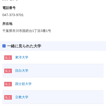
総合政策学部
偏差値
40.0
電話番号
047-373-9701
サービス創造学部
偏差値
42.5
所在地
千葉県市川市国府台1丁目3番1号
商経学部
偏差値
40.0～45.0
一緒に見られた大学
東洋大学
私立
目白大学
私立
国士舘大学
私立
立教大学
私立