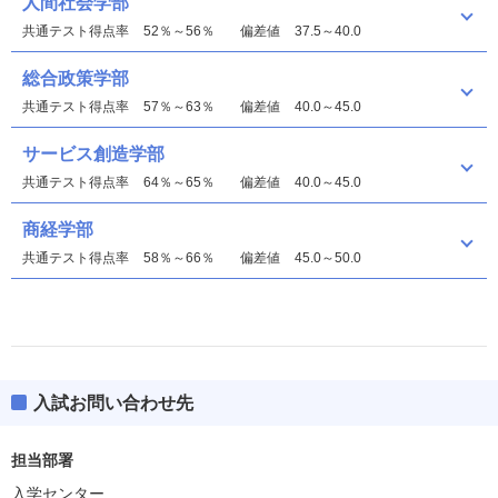
人間社会学部
共通テスト得点率
52％～56％
偏差値
37.5～40.0
総合政策学部
共通テスト得点率
57％～63％
偏差値
40.0～45.0
サービス創造学部
共通テスト得点率
64％～65％
偏差値
40.0～45.0
商経学部
共通テスト得点率
58％～66％
偏差値
45.0～50.0
入試お問い合わせ先
人間社会学部
偏差値
35.0
担当部署
入学センター