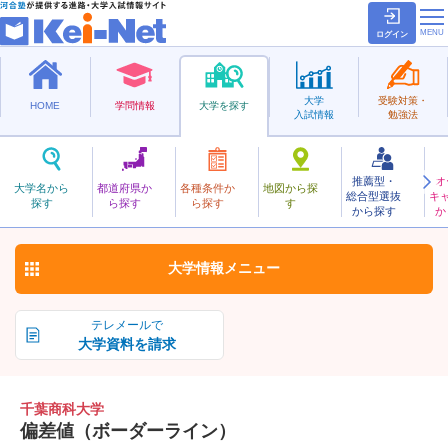
ログイン
大学
受験対策・
HOME
学問情報
大学を探す
入試情報
勉強法
推薦型・
オ
ちばしょうか
大学名から
都道府県か
各種条件か
地図から探
総合型選抜
キ
千葉商科大学
探す
ら探す
ら探す
す
私立
から探す
か
お気に入り
大学情報
メニュー
テレメールで
大学資料を請求
千葉商科大学
偏差値（ボーダーライン）