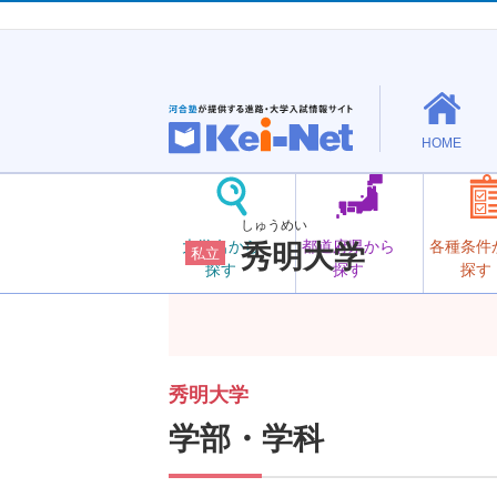
HOME
しゅうめい
大学名から
都道府県から
各種条件
秀明大学
私立
探す
探す
探す
秀明大学
学部・学科