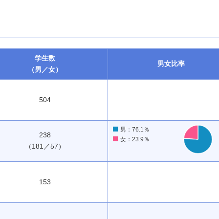
学生数
男女
比率
（男／女）
504
男：76.1％
238
女：23.9％
（181／57）
153