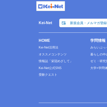
Kei-Net
新規会員・メルマガ登録
HOME
学問情報
Kei-Net活用法
みらいぶっ
オススメコンテンツ
暮らしの中
情報誌「栄冠めざして」
ゼミ・研究
Kei-Net公式SNS
大学×学問
受験クエスト