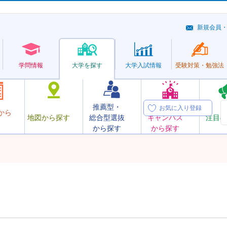
新規会員
学問情報
大学を探す
大学
入試情報
受験対策・
勉強法
推薦型・
オープン
お気に入り登録
から
地図から探す
総合型選抜
キャンパス
注目の
から探す
から探す