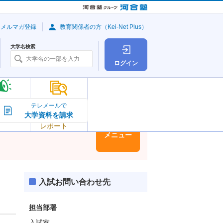
・メルマガ登録
教育関係者の方（Kei-Net Plus）
大学名検索
ログイン
大学の今
テレメールで
大学資料を請求
大学
トピック＆
レポート
大学情報
メニュー
入試お問い合わせ先
担当部署
入試室