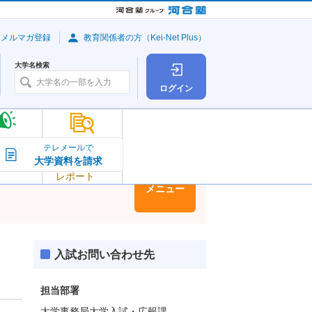
・メルマガ登録
教育関係者の方（Kei-Net Plus）
大学名検索
ログイン
大学の今
テレメールで
大学資料を請求
大学
トピック＆
レポート
大学情報
メニュー
入試お問い合わせ先
担当部署
大学事務局大学入試・広報課