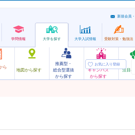
新規会員
学問情報
大学を探す
大学
入試情報
受験対策・
勉強法
推薦型・
オープン
お気に入り登録
から
地図から探す
総合型選抜
キャンパス
注目の
から探す
から探す