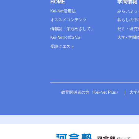
HOME
学問情報
Kei-Net活用法
みらいぶっ
オススメコンテンツ
暮らしの中
情報誌「栄冠めざして」
ゼミ・研究
Kei-Net公式SNS
大学×学問
受験クエスト
教育関係者の方（Kei-Net Plus）
大学