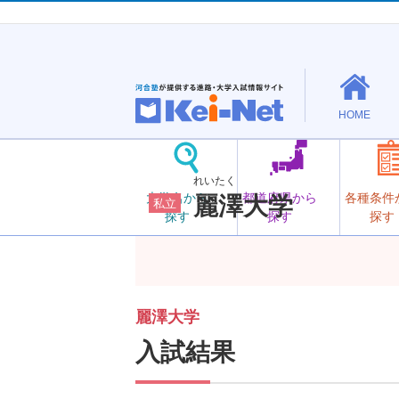
HOME
れいたく
大学名から
都道府県から
各種条件
麗澤大学
私立
探す
探す
探す
麗澤大学
入試結果