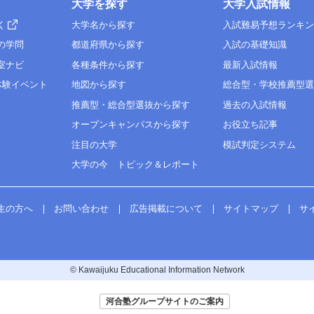
大学を探す
大学入試情報
く
大学名から探す
入試難易予想ランキ
の学問
都道府県から探す
入試の基礎知識
室ナビ
各種条件から探す
最新入試情報
体験イベント
地図から探す
総合型・学校推薦型
推薦型・総合型選抜から探す
過去の入試情報
オープンキャンパスから探す
お役立ち記事
注目の大学
模試判定システム
大学の今 トピック＆レポート
生の方へ
お問い合わせ
広告掲載について
サイトマップ
サ
© Kawaijuku Educational Information Network
河合塾グループサイトのご案内