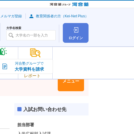
・メルマガ登録
教育関係者の方（Kei-Net Plus）
大学名検索
ログイン
大学の今
河合塾グループで
大学資料を請求
大学
トピック＆
レポート
大学情報
メニュー
入試お問い合わせ先
担当部署
入学広報部入試課