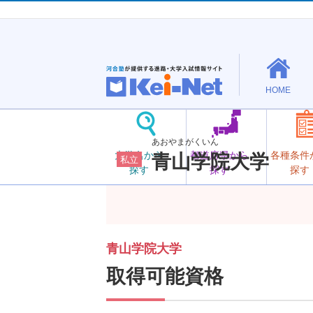
HOME
あおやまがくいん
大学名から
都道府県から
各種条件
青山学院大学
私立
探す
探す
探す
青山学院大学
取得可能資格