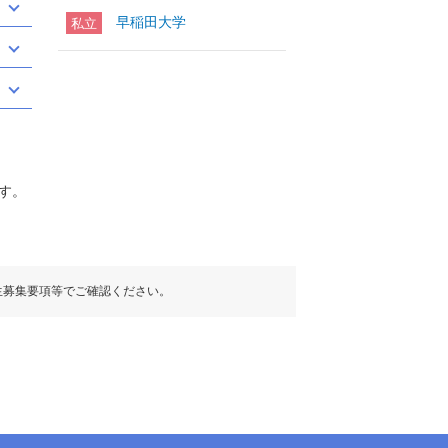
早稲田大学
私立
す。
生募集要項等でご確認ください。