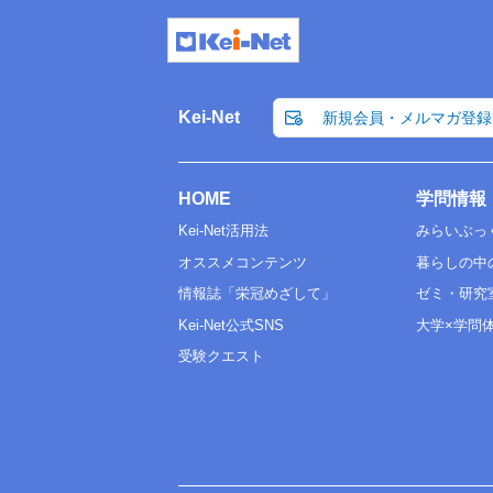
Kei-Net
新規会員・メルマガ登録
HOME
学問情報
Kei-Net活用法
みらいぶっ
オススメコンテンツ
暮らしの中
情報誌「栄冠めざして」
ゼミ・研究
Kei-Net公式SNS
大学×学問
受験クエスト