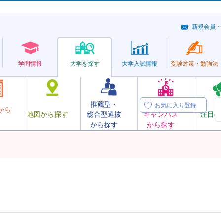
新規会員
学問情報
大学を探す
大学
入試情報
受験対策・
勉強法
推薦型・
オープン
お気に入り登録
から
地図から探す
総合型選抜
キャンパス
注目の
から探す
から探す