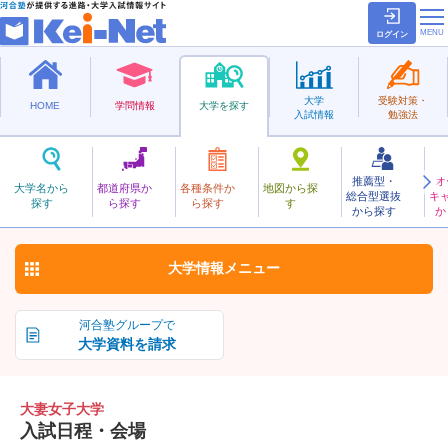
ログイン
大学
受験対策・
HOME
学問情報
大学を探す
入試情報
勉強法
推薦型・
オ
おおつまじょし
大学名から
都道府県か
各種条件か
地図から探
総合型選抜
キ
大妻女子大学
探す
ら探す
ら探す
す
私立
から探す
か
お気に入り
大学情報
メニュー
河合塾グループで
大学資料を請求
大妻女子大学
入試日程・会場