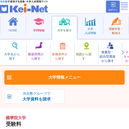
ログイン
大学
受験対策・
HOME
学問情報
大学を探す
入試情報
勉強法
推薦型・
オ
こくがくいん
大学名から
都道府県か
各種条件か
地図から探
総合型選抜
キ
國學院大学
探す
ら探す
ら探す
す
私立
から探す
か
お気に入り
大学情報
メニュー
河合塾グループで
大学資料を請求
國學院大学
受験料