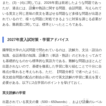
また、(3)・(4)に関しては、2026年度は前述したような問題であっ
ごい
たが、過去には、
語彙
や熟語に関する問題、会話問題、与えられて
いる英文と同じ意味の英文を選ばせる問題など多様な問題が出題さ
れているので、様々な問題に対処できるように対策を講じる必要が
ある。難易度に関しては、標準といったところである。
2027年度入試対策・学習アドバイス
國學院大学の入試問題で問われているのは、読解力、文法・語法の
ごい
知識、会話表現の知識、
語彙
力（単語・熟語）のどれをとってみて
も基礎的なものから標準的な英語力である。難解な問題はほとんど
出題されないので、基礎を徹底した学習に取り組むことで十分に合
格点が取れると考えられる。ただ、【問題分析】で述べたように、
長文総合問題の配点の割合が高いので英文読解の学習に重点を置く
必要がある。以下に2点学習のポイントを挙げておく。
英文読解の学習
ごい
出題されている英文の量（500～650words）、および
語彙
のレベル