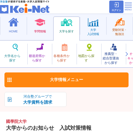
ログイン
大学
受験対策・
HOME
学問情報
大学を探す
入試情報
勉強法
推薦型・
オ
こくがくいん
大学名から
都道府県か
各種条件か
地図から探
総合型選抜
キ
國學院大学
探す
ら探す
ら探す
す
私立
から探す
か
お気に入り
大学情報
メニュー
河合塾グループで
大学資料を請求
國學院大学
大学からのお知らせ 入試対策情報