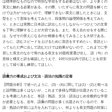
は標準的なものなので特別な学習をする必要はないが、より多くの
英文に触れる必要がある。その際、いたずらに長文の問題を解くだ
けでは力がつかないので、理解できない英文に接したときには、文
型をとって意味を考えてみたり、段落間の論理関係を考えてみた
り、ときには実際に日本語に訳出したりしながら一つひとつの文章
を丁寧に理解することが大切である。また、答え合わせをする際に
は、なぜその答えになるのか根拠を考えてみることも大切である。
さらに、読むスピードを上げるために音読をすすめたい。音読とい
ってもただ声に出して読むだけでは効果がないので、これまでに学
習した長文のなかで骨のある長文を10題程度選び出し、語（句）の
意味と構文と訳を確認したうえで、10行1分以内で読むことを目安
として繰り返し練習してほしい。
ごい
語彙
力の養成および文法・語法の知識の定着
【問題分析】で述べたように、(3)・(4)に関しては(1)・(2)と較べる
と設問数は多くはないが、これまで多様な問題が出題されているこ
とを考慮に入れると、単語・熟語、文法・語法はじめ全般的な学習
ごい
が必要となる。近年、
語彙
の問題が多く出題されているので、単
語・熟語の学習には力を入れてほしい。何よりも長文問題の対策に