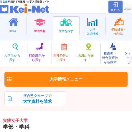
ログイン
大学
受験対策・
HOME
学問情報
大学を探す
入試情報
勉強法
推薦型・
オ
じっせんじょし
大学名から
都道府県か
各種条件か
地図から探
総合型選抜
キ
実践女子大学
探す
ら探す
ら探す
す
私立
から探す
か
お気に入り
大学情報
メニュー
河合塾グループで
大学資料を請求
実践女子大学
学部・学科