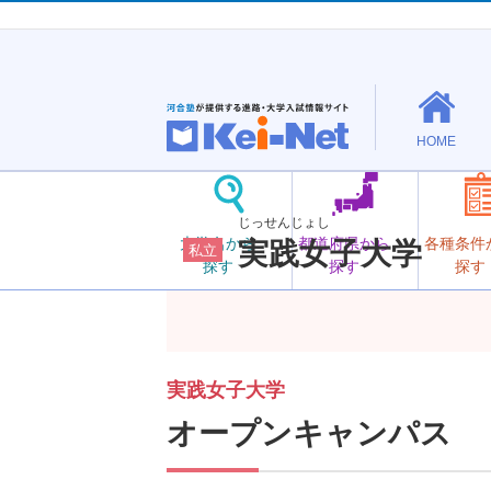
HOME
じっせんじょし
大学名から
都道府県から
各種条件
実践女子大学
私立
探す
探す
探す
実践女子大学
オープンキャンパス