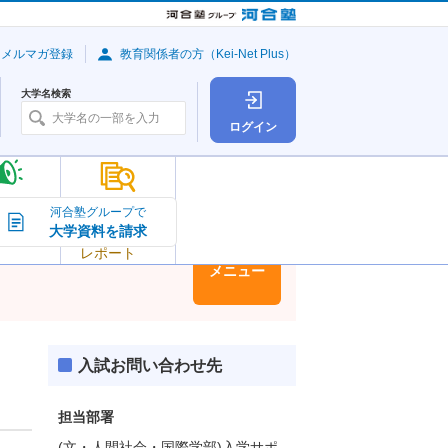
・メルマガ登録
教育関係者の方（Kei-Net Plus）
大学名検索
ログイン
大学の今
河合塾グループで
大学資料を請求
大学
トピック＆
レポート
大学情報
メニュー
入試お問い合わせ先
担当部署
(文・人間社会・国際学部)入学サポ