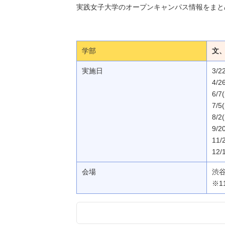
実践女子大学のオープンキャンパス情報をまと
学部
文
実施日
3/2
4/2
6/7
7/5
8/2
9/2
11/
12/
会場
渋
※1