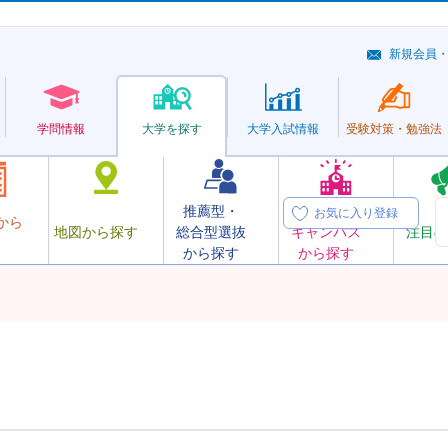
新規会員
学問情報
大学を探す
大学
入試情報
受験対策・
勉強法
推薦型・
オープン
お気に入り登録
から
地図から探す
総合型選抜
キャンパス
注目の
から探す
から探す