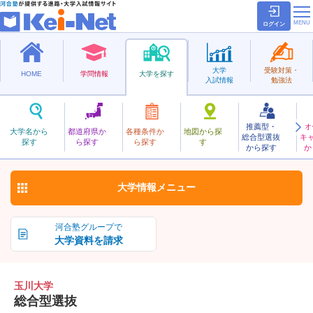
ログイン
大学
受験対策・
HOME
学問情報
大学を探す
入試情報
勉強法
推薦型・
オ
たまがわ
大学名から
都道府県か
各種条件か
地図から探
総合型選抜
キ
玉川大学
探す
ら探す
ら探す
す
私立
から探す
か
お気に入り
大学情報
メニュー
河合塾グループで
大学資料を請求
玉川大学
総合型選抜