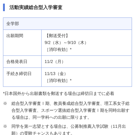
活動実績総合型入学審査
全学部
【郵送受付】
9/2（水）～9/10（木）
［消印有効］*
11/2（月）
11/13（金）
［消印有効］*
*日本国外から出願書類を郵送する場合は締切日までに必着
総合型入学審査Ⅰ期、教員養成総合型入学審査、理工系女子総
合型入学審査、スポーツ選抜総合型入学審査Ⅰ期を同時出願す
る場合は、同一学科への出願に限ります。
同学を第一志望とする場合は、公募制推薦入学試験（11月出
願）の受験チャンスもあります。