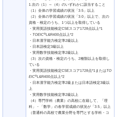
1.次の（1）～（4）のいずれかに該当すること
（1）
全体の学習成績の状況「3.5」以上
（2）
全体の学習成績の状況「3.0」以上で、次の
資格・検定のうち、1つ以上を取得している
・実用英語技能検定CSEスコア1728点以上*1
®
・
TOEIC
L&R400点以上*2
・日本漢字能力検定準2級以上
・日本語検定3級以上
・実用数学技能検定準2級以上
（3）
次の資格・検定のうち、2種類以上を取得し
ている
・実用英語技能検定CSEスコア1728点*1または
TO
®
EIC
L&R400点以上*2
・日本漢字能力検定準2級または日本語検定3級以
上
・実用数学技能検定準2級以上
（4）
専門学科（農業）の高校に在籍して、「理
科」・「数学」の各学習成績の状況が「3.5」以上
（普通科の高校で農業分野を専門とする学科・コ