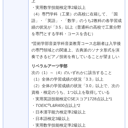
上
・実用数学技能検定準2級以上
（4）
専門学科（工業）の高校に在籍して、「国
語」・「英語」・「数学」のうち2教科の各学習成
績の状況が「3.5」以上（普通科の高校で工業分野
を専門とする学科・コースを含む）
*芸術学部音楽学科音楽教育コース志願者は入学後
の専門領域との関連上、古典派のソナタ形式を演
奏できるピアノ技術を有していることが望ましい
リベラルアーツ学部
次の（1）～（4）のいずれかに該当すること
（1）
全体の学習成績の状況「3.3」以上
（2）
全体の学習成績の状況「3.0」以上で、次の
資格・検定のうち、1つ以上を取得している
・実用英語技能検定CSEスコア1728点以上*1
®
・
TOEIC
L&R400点以上*2
・日本漢字能力検定準2級以上
・日本語検定3級以上
・実用数学技能検定準2級以上