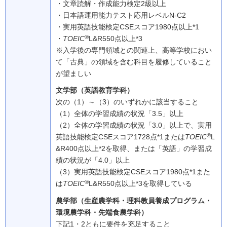
・文章読解・作成能力検定2級以上
・日本語運用能力テスト応用レベルN-C2
・実用英語技能検定CSEスコア1980点以上*1
®
・
TOEIC
L&R550点以上*3
※入学後の専門領域との関連上、高等学校におい
て「古典」の領域を含む科目を履修していること
が望ましい
文学部（英語教育学科）
次の（1）～（3）のいずれかに該当すること
（1）
全体の学習成績の状況「3.5」以上
（2）
全体の学習成績の状況「3.0」以上で、実用
®
英語技能検定CSEスコア1728点*1または
TOEIC
L
&R400点以上*2を取得、または「英語」の学習成
績の状況が「4.0」以上
（3）
実用英語技能検定CSEスコア1980点*1また
®
は
TOEIC
L&R550点以上*3を取得している
農学部（生産農学科・理科教員養成プログラム・
環境農学科・先端食農学科）
下記1・2ともに要件を充足すること