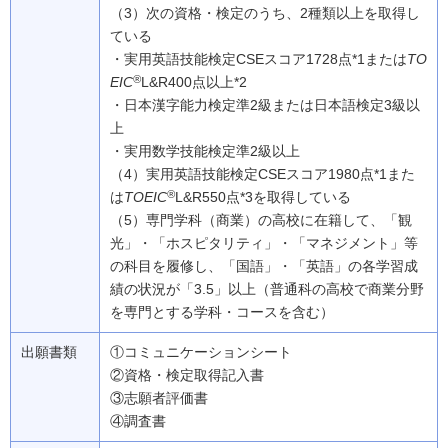
（3）
次の資格・検定のうち、2種類以上を取得し
ている
・実用英語技能検定CSEスコア1728点*1または
TO
®
EIC
L&R400点以上*2
・日本漢字能力検定準2級または日本語検定3級以
上
・実用数学技能検定準2級以上
（4）
実用英語技能検定CSEスコア1980点*1また
®
は
TOEIC
L&R550点*3を取得している
（5）
専門学科（商業）の高校に在籍して、「観
光」・「ホスピタリティ」・「マネジメント」等
の科目を履修し、「国語」・「英語」の各学習成
績の状況が「3.5」以上（普通科の高校で商業分野
を専門とする学科・コースを含む）
出願書類
①コミュニケーションシート
②資格・検定取得記入書
③志願者評価書
④調査書