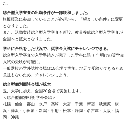
た。
総合型入学審査の出願条件が一部緩和しました。
模擬授業に参加していることが必須から、「望ましい条件」に変更
となりました。
また、活動実績総合型入学審査も新設、教員養成総合型入学審査が
全国へと拡大となりました。
学科に合格をした状況で、奨学金入試にチャレンジできる。
総合型入学審査で入学手続きが完了した学科に限り 年明けの奨学金
入試の受験が可能に。
一般選抜の学外試験会場は15会場で実施。地元で受験ができるため
負担もないため、チャレンジしよう。
総合型個別面談会場が拡大
玉川大学に加え、全国20会場で実施します。
＜総合型個別相談 学外会場＞
札幌・仙台・郡山・水戸・高崎・大宮・千葉・新宿・秋葉原・横
浜・藤沢・小田原・新潟・甲府・松本・静岡・名古屋・大阪・福
岡・沖縄