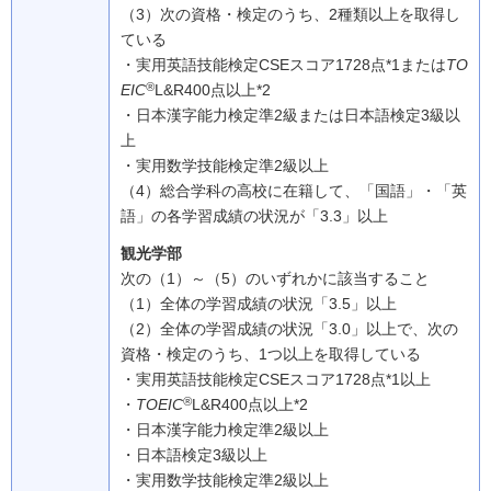
（3）
次の資格・検定のうち、2種類以上を取得し
ている
・実用英語技能検定CSEスコア1728点*1または
TO
®
EIC
L&R400点以上*2
・日本漢字能力検定準2級または日本語検定3級以
上
・実用数学技能検定準2級以上
（4）
総合学科の高校に在籍して、「国語」・「英
語」の各学習成績の状況が「3.3」以上
観光学部
次の（1）～（5）のいずれかに該当すること
（1）
全体の学習成績の状況「3.5」以上
（2）
全体の学習成績の状況「3.0」以上で、次の
資格・検定のうち、1つ以上を取得している
・実用英語技能検定CSEスコア1728点*1以上
®
・
TOEIC
L&R400点以上*2
・日本漢字能力検定準2級以上
・日本語検定3級以上
・実用数学技能検定準2級以上