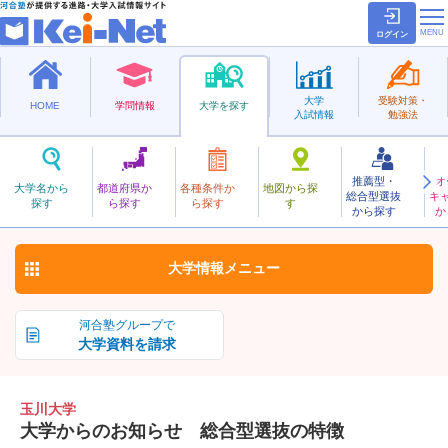
ログイン
大学
受験対策・
HOME
学問情報
大学を探す
入試情報
勉強法
推薦型・
オ
たまがわ
大学名から
都道府県か
各種条件か
地図から探
総合型選抜
キ
玉川大学
探す
ら探す
ら探す
す
私立
から探す
か
お気に入り
大学情報
メニュー
河合塾グループで
大学資料を請求
玉川大学
大学からのお知らせ 総合型選抜の特徴