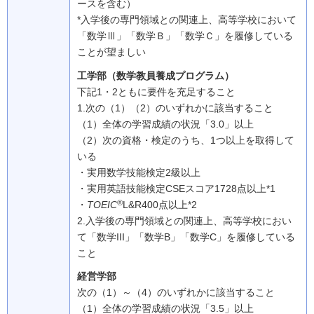
ースを含む）
*入学後の専門領域との関連上、高等学校において
「数学Ⅲ」「数学Ｂ」「数学Ｃ」を履修している
ことが望ましい
工学部（数学教員養成プログラム）
下記1・2ともに要件を充足すること
1.次の（1）（2）のいずれかに該当すること
（1）
全体の学習成績の状況「3.0」以上
（2）
次の資格・検定のうち、1つ以上を取得して
いる
・実用数学技能検定2級以上
・実用英語技能検定CSEスコア1728点以上*1
®
・
TOEIC
L&R400点以上*2
2.入学後の専門領域との関連上、高等学校におい
て「数学III」「数学B」「数学C」を履修している
こと
経営学部
次の（1）～（4）のいずれかに該当すること
（1）
全体の学習成績の状況「3.5」以上