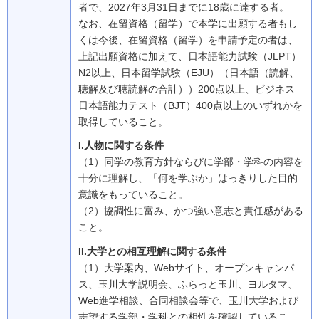
者で、2027年3月31日までに18歳に達する者。
なお、在留資格（留学）で本学に出願する者もし
くは今後、在留資格（留学）を申請予定の者は、
上記出願資格に加えて、日本語能力試験（JLPT）
N2以上、日本留学試験（EJU）（日本語（読解、
聴解及び聴読解の合計））200点以上、ビジネス
日本語能力テスト（BJT）400点以上のいずれかを
取得していること。
I.人物に関する条件
（1）同学の教育方針ならびに学部・学科の内容を
十分に理解し、「何を学ぶか」はっきりした目的
意識をもっていること。
（2）協調性に富み、かつ強い意志と責任感がある
こと。
II.大学との相互理解に関する条件
（1）大学案内、Webサイト、オープンキャンパ
ス、玉川大学説明会、ふらっと玉川、ヨルタマ、
Web進学相談、合同相談会等で、玉川大学および
志望する学部・学科との相性を確認しているこ