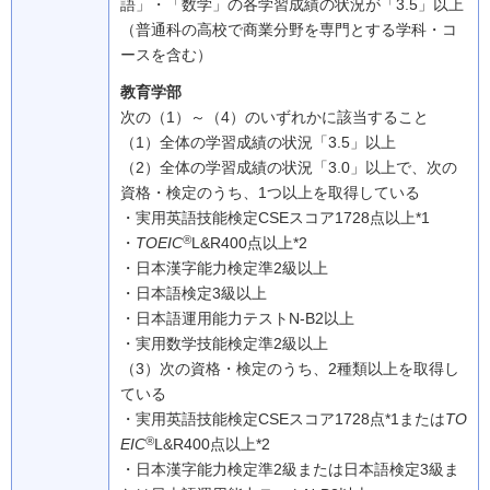
語」・「数学」の各学習成績の状況が「3.5」以上
（普通科の高校で商業分野を専門とする学科・コ
ースを含む）
教育学部
次の（1）～（4）のいずれかに該当すること
（1）
全体の学習成績の状況「3.5」以上
（2）
全体の学習成績の状況「3.0」以上で、次の
資格・検定のうち、1つ以上を取得している
・実用英語技能検定CSEスコア1728点以上*1
®
・
TOEIC
L&R400点以上*2
・日本漢字能力検定準2級以上
・日本語検定3級以上
・日本語運用能力テストN-B2以上
・実用数学技能検定準2級以上
（3）
次の資格・検定のうち、2種類以上を取得し
ている
・実用英語技能検定CSEスコア1728点*1または
TO
®
EIC
L&R400点以上*2
・日本漢字能力検定準2級または日本語検定3級ま