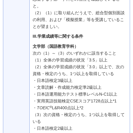
と。
（2）（1）に取り組んだうえで、総合型個別面談
の利用、および「模擬授業」等を受講しているこ
とが望ましい。
III.学業成績等に関する条件
文学部（国語教育学科）
次の（1）～（3）のいずれかに該当すること
（1）
全体の学習成績の状況「3.5」以上
（2）
全体の学習成績の状況「3.0」以上で、次の
資格・検定のうち、1つ以上を取得している
・日本語検定3級以上
・文章読解・作成能力検定準2級以上
・日本語運用能力テスト標準レベルN-C1以上
・実用英語技能検定CSEスコア1728点以上*1
®
・
TOEIC
L&R400点以上*2
（3）
次の資格・検定のうち、1つ以上を取得して
いる
・日本語検定2級以上