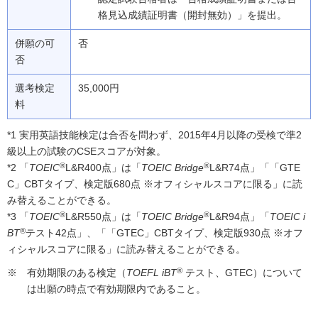
格見込成績証明書（開封無効）」を提出。
併願の可
否
否
選考検定
35,000円
料
*1 実用英語技能検定は合否を問わず、2015年4月以降の受検で準2
級以上の試験のCSEスコアが対象。
®
®
*2 「
TOEIC
L&R400点」は「
TOEIC Bridge
L&R74点」「「GTE
C」CBTタイプ、検定版680点 ※オフィシャルスコアに限る」に読
み替えることができる。
®
®
*3 「
TOEIC
L&R550点」は「
TOEIC Bridge
L&R94点」「
TOEIC i
®
BT
テスト42点」、「「GTEC」CBTタイプ、検定版930点 ※オフ
ィシャルスコアに限る」に読み替えることができる。
®
有効期限のある検定（
TOEFL iBT
テスト、GTEC）について
は出願の時点で有効期限内であること。