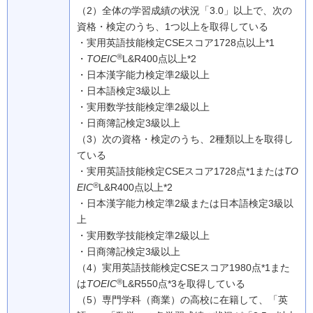
（2）
全体の学習成績の状況「3.0」以上で、次の
資格・検定のうち、1つ以上を取得している
・実用英語技能検定CSEスコア1728点以上*1
®
・
TOEIC
L&R400点以上*2
・日本漢字能力検定準2級以上
・日本語検定3級以上
・実用数学技能検定準2級以上
・日商簿記検定3級以上
（3）
次の資格・検定のうち、2種類以上を取得し
ている
・実用英語技能検定CSEスコア1728点*1または
TO
®
EIC
L&R400点以上*2
・日本漢字能力検定準2級または日本語検定3級以
上
・実用数学技能検定準2級以上
・日商簿記検定3級以上
（4）
実用英語技能検定CSEスコア1980点*1また
®
は
TOEIC
L&R550点*3を取得している
（5）
専門学科（商業）の高校に在籍して、「英