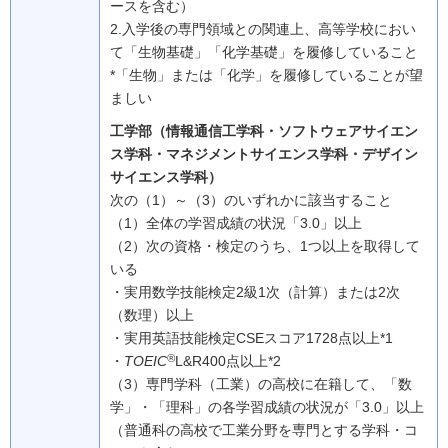
ースを含む）
2.入学後の専門領域との関連上、高等学校におい
て「生物基礎」「化学基礎」を履修していること
*「生物」または「化学」を履修していることが望
ましい
工学部（情報通信工学科・ソフトウェアサイエン
ス学科・マネジメントサイエンス学科・デザイン
サイエンス学科）
次の（1）～（3）のいずれかに該当すること
（1）
全体の学習成績の状況「3.0」以上
（2）
次の資格・検定のうち、1つ以上を取得して
いる
・実用数学技能検定2級1次（計算）または2次
（数理）以上
・実用英語技能検定CSEスコア1728点以上*1
®
・
TOEIC
L&R400点以上*2
（3）
専門学科（工業）の高校に在籍して、「数
学」・「理科」の各学習成績の状況が「3.0」以上
（普通科の高校で工業分野を専門とする学科・コ