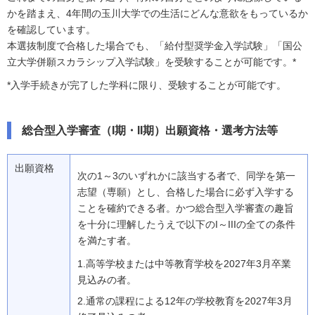
かを踏まえ、4年間の玉川大学での生活にどんな意欲をもっているか
を確認しています。
本選抜制度で合格した場合でも、「給付型奨学金入学試験」「国公
立大学併願スカラシップ入学試験」を受験することが可能です。*
*入学手続きが完了した学科に限り、受験することが可能です。
総合型入学審査（I期・II期）出願資格・選考方法等
出願資格
次の1～3のいずれかに該当する者で、同学を第一
志望（専願）とし、合格した場合に必ず入学する
ことを確約できる者。かつ総合型入学審査の趣旨
を十分に理解したうえで以下のI～IIIの全ての条件
を満たす者。
1.
高等学校または中等教育学校を2027年3月卒業
見込みの者。
2.
通常の課程による12年の学校教育を2027年3月