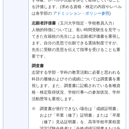
す等級、レベルや点数を併せて取得していること
を評価します。(求める資格・検定の内容やレベル
は各学部の
アドミッション・ポリシー参照
)
志願者評価書
（玉川大学指定・学校教員入力）
人物的特徴については、長い時間受験生を見守っ
てきた在籍校の先生による志願者評価書を重視し
ます。自分の意思で出願できる選抜制度ですが、
先生に受験の意思を伝えて指導を受けることも重
要です。
調査書
志望する学部・学科の教育活動に必要と思われる
科目の履修およびその成績については調査書を重
視します。また、調査書に記載されている各種資
格・検定取得状況、学校行事への参加状況、学外
活動歴等も重視します。
調査書が発行できない場合は「成績証明書」
および「卒業（修了）証明書」または「卒業
（修了）見込証明書」を、高等学校卒業程度
認定試験合格者は「合格成績証明書または合