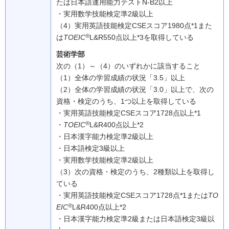
たは日本語運用能力テストN-B2以上
・実用数学技能検定準2級以上
（4）
実用英語技能検定CSEスコア1980点*1また
®
は
TOEIC
L&R550点以上*3を取得している
芸術学部
次の（1）～（4）のいずれかに該当すること
（1）
全体の学習成績の状況「3.5」以上
（2）
全体の学習成績の状況「3.0」以上で、次の
資格・検定のうち、1つ以上を取得している
・実用英語技能検定CSEスコア1728点以上*1
®
・
TOEIC
L&R400点以上*2
・日本漢字能力検定準2級以上
・日本語検定3級以上
・実用数学技能検定準2級以上
（3）
次の資格・検定のうち、2種類以上を取得し
ている
・実用英語技能検定CSEスコア1728点*1または
TO
®
EIC
L&R400点以上*2
・日本漢字能力検定準2級または日本語検定3級以