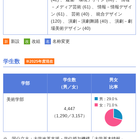
－メディア芸術 (61) 、 情報－情報デザイ
ン (61) 、 芸術 (40) 、 統合デザイン
(120) 、 演劇－演劇舞踊 (40) 、 演劇－劇
場美術デザイン (40)
新設
改組
名称変更
新
改
名
学生数
※2025年度現在
学生数
男女
学部
（男／女）
比率
美術学部
男：29.0％
女：71.0％
4,447
（1,290／3,157）
国公立大：大学改革支援・学位授与機構「大学基本情報」