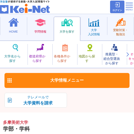
ログイン
大学
受験対策・
HOME
学問情報
大学を探す
入試情報
勉強法
推薦型・
オ
たまびじゅつ
大学名から
都道府県か
各種条件か
地図から探
総合型選抜
キ
多摩美術大学
探す
ら探す
ら探す
す
私立
から探す
か
お気に入り
大学情報
メニュー
テレメールで
大学資料を請求
多摩美術大学
学部・学科