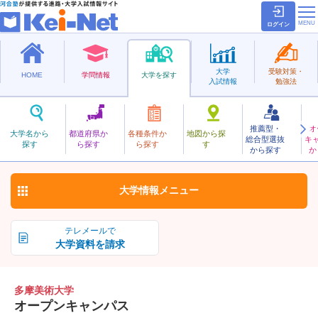
ログイン
大学
受験対策・
HOME
学問情報
大学を探す
入試情報
勉強法
推薦型・
オ
たまびじゅつ
大学名から
都道府県か
各種条件か
地図から探
総合型選抜
キ
多摩美術大学
探す
ら探す
ら探す
す
私立
から探す
か
お気に入り
大学情報
メニュー
テレメールで
大学資料を請求
多摩美術大学
オープンキャンパス