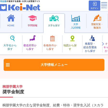
ログイン
大学
受験対策・
HOME
学問情報
大学を探す
入試情報
勉強法
推薦型・
オ
とうほうがくえん
大学名から
都道府県か
各種条件か
地図から探
総合型選抜
キ
桐朋学園大学
探す
ら探す
ら探す
す
私立
から探す
か
お気に入り
大学情報
メニュー
桐朋学園大学
奨学金制度
桐朋学園大学の主な奨学金制度、給費・特待・奨学生入試（スカラ