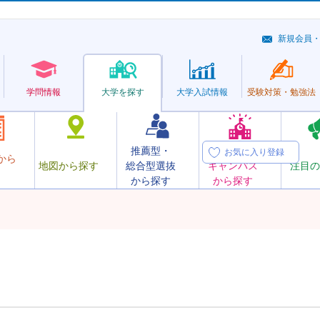
新規会員
学問情報
大学を探す
大学
入試情報
受験対策・
勉強法
推薦型・
オープン
お気に入り登録
から
地図から探す
総合型選抜
キャンパス
注目の
から探す
から探す