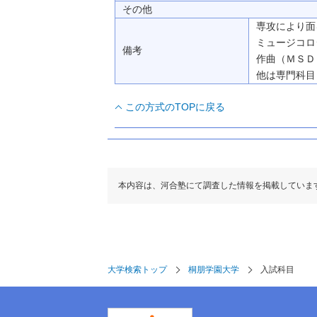
その他
専攻により面
ミュージコロ
備考
作曲（ＭＳＤ
他は専門科目
この方式のTOPに戻る
本内容は、河合塾にて調査した情報を掲載していま
大学検索トップ
桐朋学園大学
入試科目