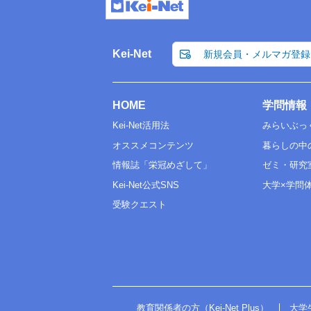
Kei-Net
新規会員・メルマガ登録
HOME
学問情報
Kei-Net活用法
みらいぶっ
オススメコンテンツ
暮らしの中
情報誌「栄冠めざして」
ゼミ・研究
Kei-Net公式SNS
大学×学問
受験クエスト
教育関係者の方（Kei-Net Plus）
大学