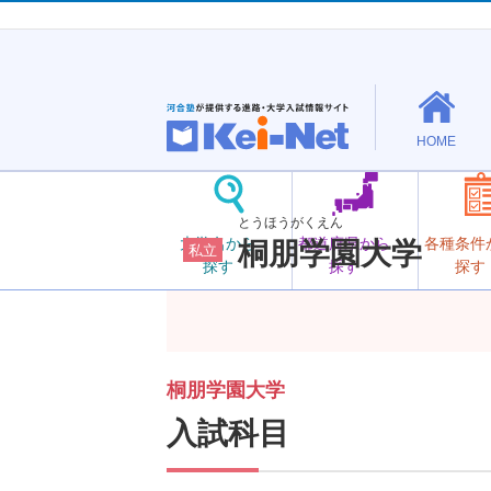
HOME
とうほうがくえん
大学名から
都道府県から
各種条件
桐朋学園大学
私立
探す
探す
探す
桐朋学園大学
入試科目