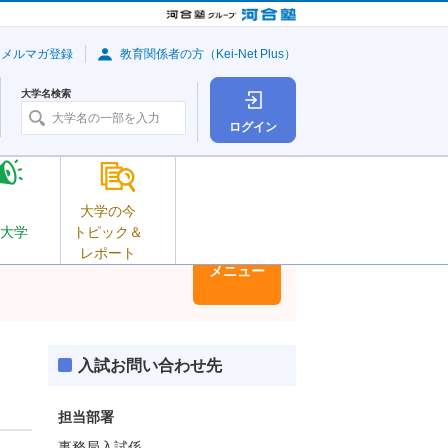
・メルマガ登録
教育関係者の方（Kei-Net Plus）
大学名検索
ログイン
大学の今
大学
トピック＆
レポート
大学情報
メニュー
入試お問い合わせ先
担当部署
事務局入試係