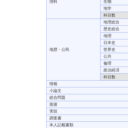
理科
生物
地学
科目数
地理総合
歴史総合
地理
日本史
地歴・公民
世界史
公共
倫理
政治経済
科目数
情報
小論文
総合問題
面接
実技
調査書
本人記載書類