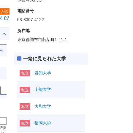
電話番号
度入試
方
03-3307-4122
所在地
東京都調布市若葉町1-41-1
一緒に見られた大学
愛知大学
私立
上智大学
私立
大和大学
私立
福岡大学
私立
の選択