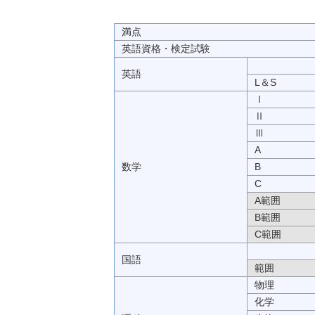
満点
英語資格・検定試験
英語
L＆S
Ⅰ
Ⅱ
Ⅲ
A
数学
B
C
A範囲
B範囲
C範囲
国語
範囲
物理
化学