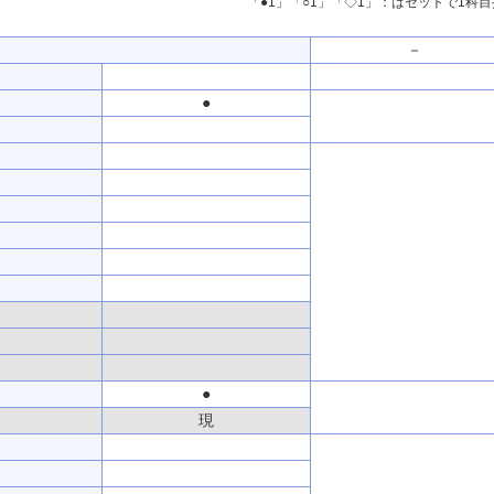
「●1」「○1」「◇1」：はセットで1科
－
●
●
現