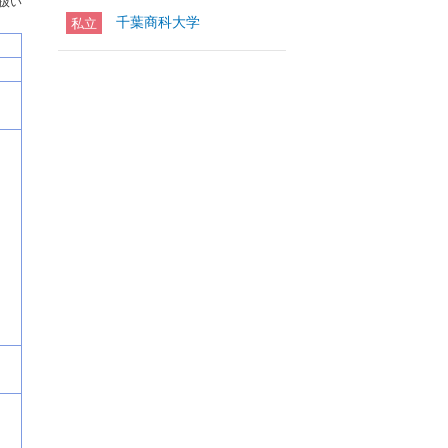
目扱い
千葉商科大学
私立