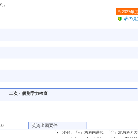
た。
※2027年
表の見
二次・個別学力検査
.0
英資出願要件
「●」:必須、「○」:教科内選択、「◇」:他教科と