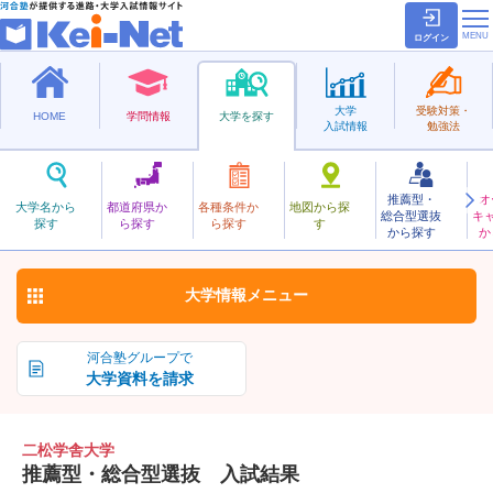
ログイン
大学
受験対策・
HOME
学問情報
大学を探す
入試情報
勉強法
推薦型・
オ
にしょうがくしゃ
大学名から
都道府県か
各種条件か
地図から探
総合型選抜
キ
二松学舎大学
探す
ら探す
ら探す
す
私立
から探す
か
お気に入り
大学情報
メニュー
河合塾グループで
大学資料を請求
二松学舎大学
推薦型・総合型選抜 入試結果