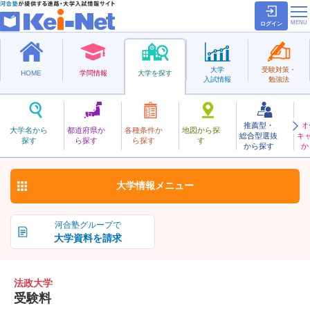
ログイン
大学
受験対策・
HOME
学問情報
大学を探す
入試情報
勉強法
推薦型・
オ
ほうせい
大学名から
都道府県か
各種条件か
地図から探
総合型選抜
キ
法政大学
探す
ら探す
ら探す
す
私立
から探す
か
お気に入り
大学情報
メニュー
河合塾グループで
大学資料を請求
法政大学
受験料