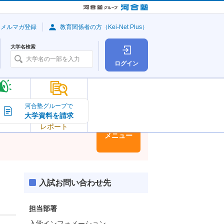
・メルマガ登録
教育関係者の方（Kei-Net Plus）
大学名検索
ログイン
大学の今
河合塾グループで
大学資料を請求
大学
トピック＆
レポート
大学情報
メニュー
入試お問い合わせ先
担当部署
入学インフォメーション