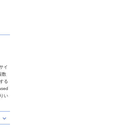
サイ
報数
する
sed
りい