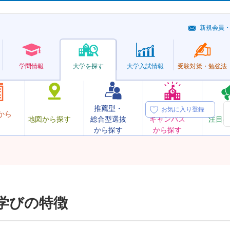
新規会員
学問情報
大学を探す
大学
入試情報
受験対策・
勉強法
推薦型・
オープン
お気に入り登録
から
地図から探す
総合型選抜
キャンパス
注目の
から探す
から探す
学びの特徴