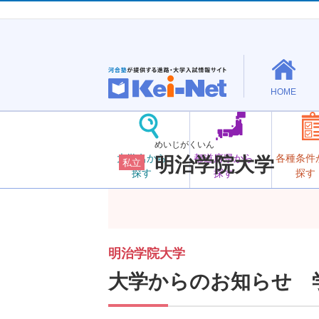
HOME
めいじがくいん
大学名から
都道府県から
各種条件
明治学院大学
私立
探す
探す
探す
明治学院大学
大学からのお知らせ 