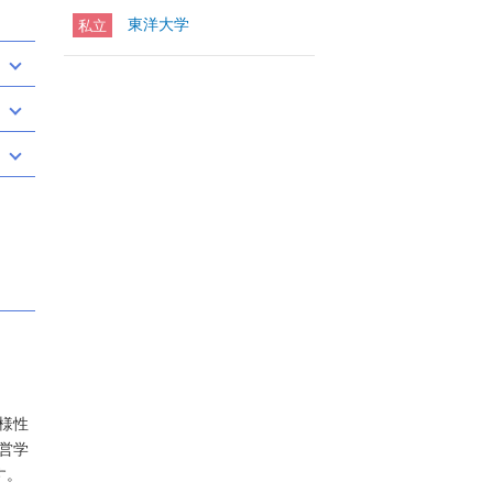
東洋大学
私立
様性
営学
す。