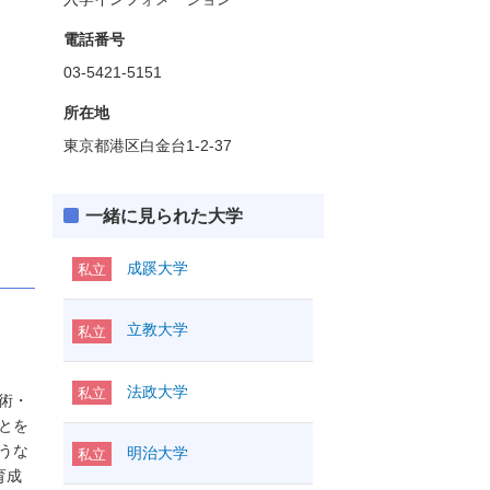
電話番号
03-5421-5151
所在地
東京都港区白金台1-2-37
一緒に見られた大学
成蹊大学
私立
立教大学
私立
法政大学
私立
術・
とを
うな
明治大学
私立
育成