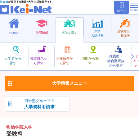
ログイン
大学
受験対策・
HOME
学問情報
大学を探す
入試情報
勉強法
推薦型・
オ
めいじがくいん
大学名から
都道府県か
各種条件か
地図から探
総合型選抜
キ
明治学院大学
探す
ら探す
ら探す
す
私立
から探す
か
お気に入り
大学情報
メニュー
河合塾グループで
大学資料を請求
明治学院大学
受験料