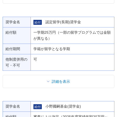
奨学金名
認定留学(長期)奨学金
給付
給付額
一学期25万円（一部の留学プログラムでは金額
が異なる）
給付期間
学籍が留学となる学期
他制度併用の
可
可・不可
詳細を表示
奨学金名
小野國嗣基金(奨学金)
給付
給付額
審査により決定（2025年度実績年額20万円～