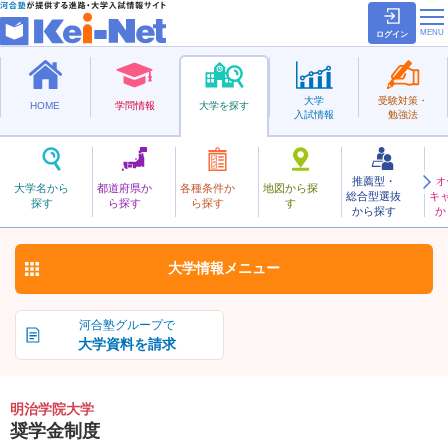
ログイン
大学
受験対策・
HOME
学問情報
大学を探す
入試情報
勉強法
推薦型・
オ
めいじがくいん
大学名から
都道府県か
各種条件か
地図から探
総合型選抜
キ
明治学院大学
探す
ら探す
ら探す
す
私立
から探す
か
お気に入り
大学情報
メニュー
河合塾グループで
大学資料を請求
明治学院大学
奨学金制度