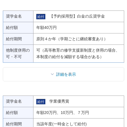
奨学金名
【予約採用型】白金の丘奨学金
給付
給付額
年額40万円
給付期間
原則４か年（学期ごとに継続審査あり）
他制度併用の
可（高等教育の修学支援新制度と併用の場合、
可・不可
本制度の給付を減額する場合がある）
詳細を表示
奨学金名
学業優秀賞
給付
給付額
年額20万円、10万円、７万円
給付期間
当該年度(一時金として給付)