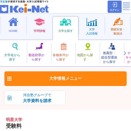
ログイン
大学
受験対策・
HOME
学問情報
大学を探す
入試情報
勉強法
推薦型・
オ
めいせい
大学名から
都道府県か
各種条件か
地図から探
総合型選抜
キ
明星大学
探す
ら探す
ら探す
す
私立
から探す
か
お気に入り
大学情報
メニュー
河合塾グループで
大学資料を請求
明星大学
受験料