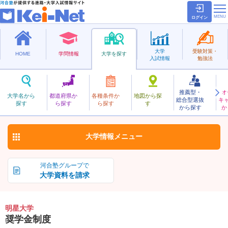
ログイン
大学
受験対策・
HOME
学問情報
大学を探す
入試情報
勉強法
推薦型・
オ
めいせい
大学名から
都道府県か
各種条件か
地図から探
総合型選抜
キ
明星大学
探す
ら探す
ら探す
す
私立
から探す
か
お気に入り
大学情報
メニュー
河合塾グループで
大学資料を請求
明星大学
奨学金制度