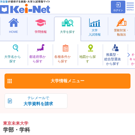
ログイン
大学
受験対策・
HOME
学問情報
大学を探す
入試情報
勉強法
推薦型・
オ
とうきょうみらい
大学名から
都道府県か
各種条件か
地図から探
総合型選抜
キ
東京未来大学
探す
ら探す
ら探す
す
私立
から探す
か
お気に入り
大学情報
メニュー
テレメールで
大学資料を請求
東京未来大学
学部・学科