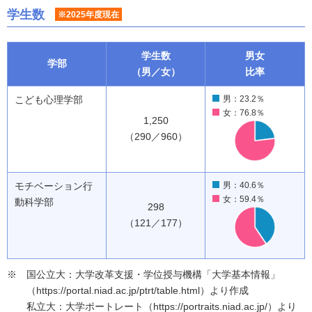
学生数
※2025年度現在
学生数
男女
学部
（男／女）
比率
こども心理学部
男：23.2％
女：76.8％
1,250
（290／960）
モチベーション行
男：40.6％
女：59.4％
動科学部
298
（121／177）
国公立大：大学改革支援・学位授与機構「大学基本情報」
（https://portal.niad.ac.jp/ptrt/table.html）より作成
私立大：大学ポートレート（https://portraits.niad.ac.jp/）より