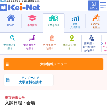
ログイン
大学
受験対策・
HOME
学問情報
大学を探す
入試情報
勉強法
推薦型・
オ
とうきょうみらい
大学名から
都道府県か
各種条件か
地図から探
総合型選抜
キ
東京未来大学
探す
ら探す
ら探す
す
私立
から探す
か
お気に入り
大学情報
メニュー
テレメールで
大学資料を請求
東京未来大学
入試日程・会場