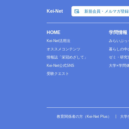
Kei-Net
新規会員・メルマガ登録
HOME
学問情報
Kei-Net活用法
みらいぶっ
オススメコンテンツ
暮らしの中
情報誌「栄冠めざして」
ゼミ・研究
Kei-Net公式SNS
大学×学問
受験クエスト
教育関係者の方（Kei-Net Plus）
大学