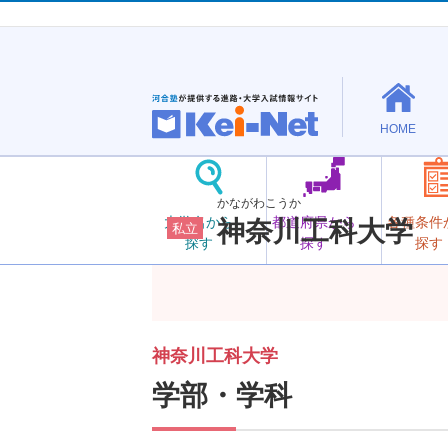
HOME
かながわこうか
大学名から
都道府県から
各種条件
神奈川工科大学
私立
探す
探す
探す
神奈川工科大学
学部・学科