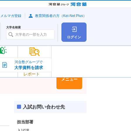
・メルマガ登録
教育関係者の方（Kei-Net Plus）
大学名検索
ログイン
大学の今
河合塾グループで
大学資料を請求
大学
トピック＆
レポート
大学情報
メニュー
入試お問い合わせ先
担当部署
入試課