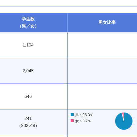
学生数
男女
比率
（男／女）
1,104
2,045
546
男：96.3％
241
女：3.7％
（232／9）