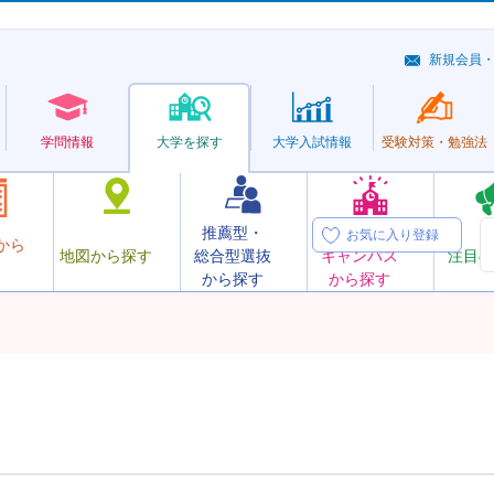
新規会員
学問情報
大学を探す
大学
入試情報
受験対策・
勉強法
推薦型・
オープン
お気に入り登録
から
地図から探す
総合型選抜
キャンパス
注目の
から探す
から探す