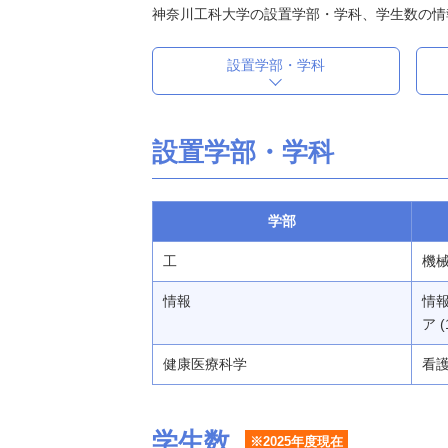
神奈川工科大学の設置学部・学科、学生数の情
設置学部・学科
設置学部・学科
学部
工
機械
情報
情報
ア 
健康医療科学
看護
学生数
※2025年度現在