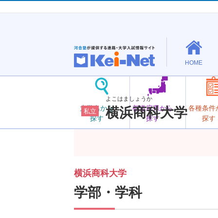
HOME
よこはましょうか
大学名から
都道府県から
各種条件
横浜商科大学
私立
探す
探す
探す
横浜商科大学
学部・学科