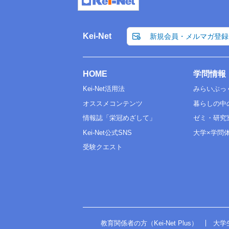
Kei-Net
新規会員・メルマガ登録
HOME
学問情報
Kei-Net活用法
みらいぶっ
オススメコンテンツ
暮らしの中
情報誌「栄冠めざして」
ゼミ・研究
Kei-Net公式SNS
大学×学問
受験クエスト
教育関係者の方（Kei-Net Plus）
大学