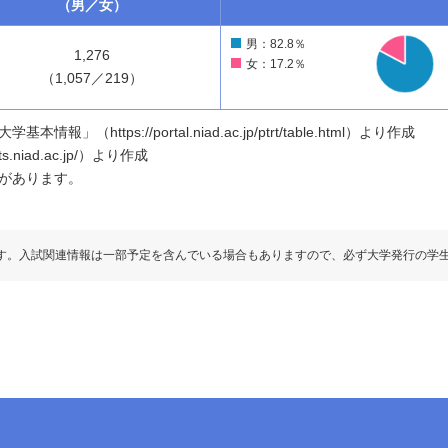
（男／女）
男：82.8％
1,276
女：17.2％
（1,057／219）
ttps://portal.niad.ac.jp/ptrt/table.html）より作成
.niad.ac.jp/）より作成
があります。
す。入試関連情報は一部予定を含んでいる場合もありますので、必ず大学発行の学