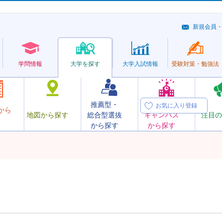
新規会員
学問情報
大学を探す
大学
入試情報
受験対策・
勉強法
推薦型・
オープン
お気に入り登録
から
地図から探す
総合型選抜
キャンパス
注目の
から探す
から探す