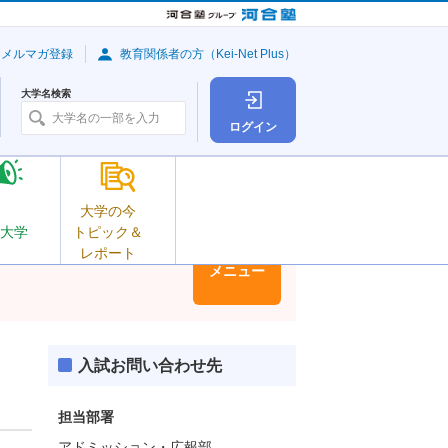
・メルマガ登録
教育関係者の方（Kei-Net Plus）
大学名検索
ログイン
大学の今
大学
トピック＆
レポート
大学情報
メニュー
入試お問い合わせ先
担当部署
アドミッション・広報部