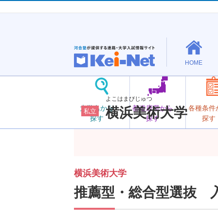
HOME
よこはまびじゅつ
大学名から
都道府県から
各種条件
横浜美術大学
私立
探す
探す
探す
横浜美術大学
推薦型・総合型選抜 