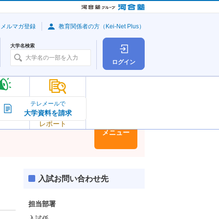
・メルマガ登録
教育関係者の方（Kei-Net Plus）
大学名検索
ログイン
大学の今
テレメールで
大学資料を請求
大学
トピック＆
レポート
大学情報
メニュー
入試お問い合わせ先
担当部署
入試係