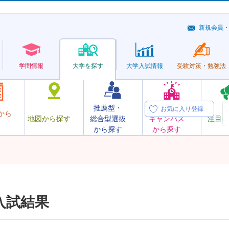
新規会員
学問情報
大学を探す
大学
入試情報
受験対策・
勉強法
推薦型・
オープン
お気に入り登録
から
地図から探す
総合型選抜
キャンパス
注目の
から探す
から探す
入試結果