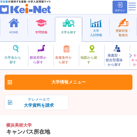
ログイン
大学
受験対策・
HOME
学問情報
大学を探す
入試情報
勉強法
推薦型・
オ
よこはまびじゅつ
大学名から
都道府県か
各種条件か
地図から探
総合型選抜
キ
横浜美術大学
探す
ら探す
ら探す
す
私立
から探す
か
お気に入り
大学情報
メニュー
テレメールで
大学資料を請求
横浜美術大学
キャンパス所在地