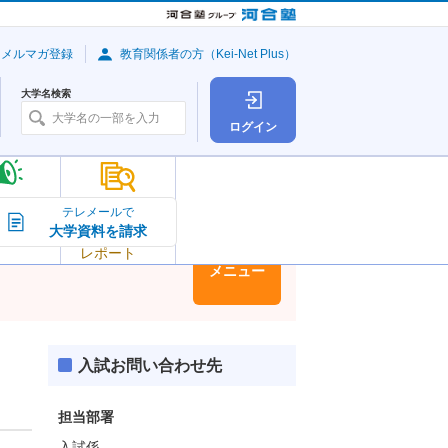
・メルマガ登録
教育関係者の方（Kei-Net Plus）
大学名検索
ログイン
大学の今
テレメールで
大学資料を請求
大学
トピック＆
レポート
大学情報
メニュー
入試お問い合わせ先
担当部署
入試係