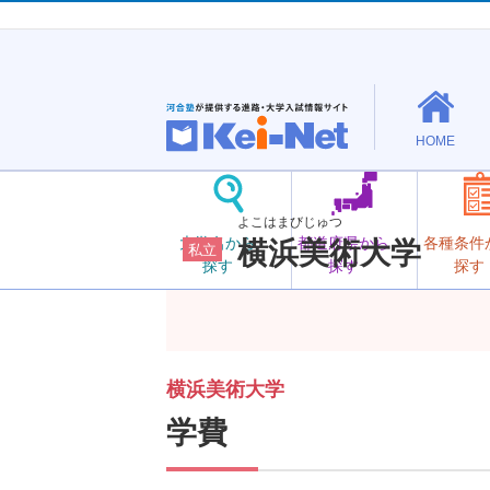
HOME
よこはまびじゅつ
大学名から
都道府県から
各種条件
横浜美術大学
私立
探す
探す
探す
横浜美術大学
学費