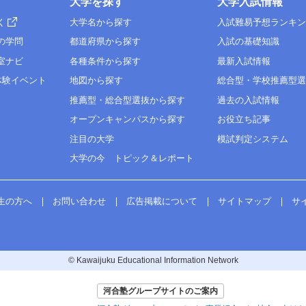
大学を探す
大学入試情報
く
大学名から探す
入試難易予想ランキ
の学問
都道府県から探す
入試の基礎知識
室ナビ
各種条件から探す
最新入試情報
体験イベント
地図から探す
総合型・学校推薦型
推薦型・総合型選抜から探す
過去の入試情報
オープンキャンパスから探す
お役立ち記事
注目の大学
模試判定システム
大学の今 トピック＆レポート
生の方へ
お問い合わせ
広告掲載について
サイトマップ
サ
© Kawaijuku Educational Information Network
河合塾グループサイトのご案内