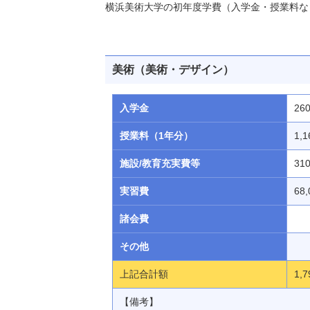
横浜美術大学の初年度学費（入学金・授業料な
美術（美術・デザイン）
入学金
26
授業料（1年分）
1,1
施設/教育充実費等
31
実習費
68
諸会費
その他
上記合計額
1,7
【備考】