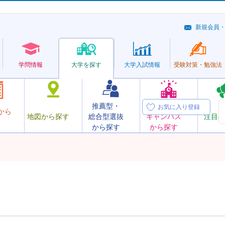
新規会員
学問情報
大学を探す
大学
入試情報
受験対策・
勉強法
推薦型・
オープン
お気に入り登録
から
地図から探す
総合型選抜
キャンパス
注目の
から探す
から探す