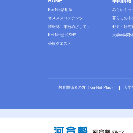
HOME
学問情報
Kei-Net活用法
みらいぶっ
オススメコンテンツ
暮らしの中
情報誌「栄冠めざして」
ゼミ・研究
Kei-Net公式SNS
大学×学問
受験クエスト
教育関係者の方（Kei-Net Plus）
大学