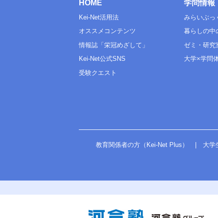
HOME
学問情報
Kei-Net活用法
みらいぶっ
オススメコンテンツ
暮らしの中
情報誌「栄冠めざして」
ゼミ・研究
Kei-Net公式SNS
大学×学問
受験クエスト
教育関係者の方（Kei-Net Plus）
大学