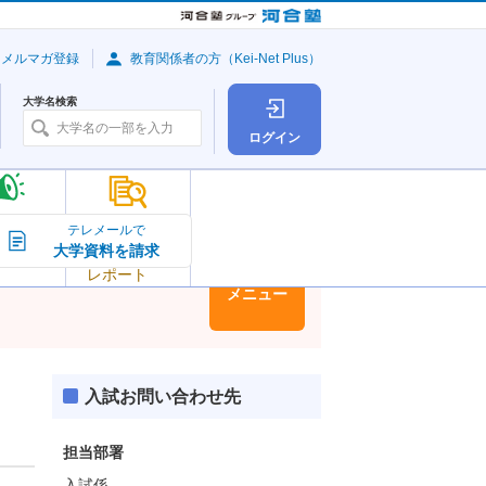
・メルマガ登録
教育関係者の方（Kei-Net Plus）
大学名検索
ログイン
大学の今
テレメールで
大学資料を請求
大学
トピック＆
レポート
大学情報
メニュー
入試お問い合わせ先
担当部署
入試係