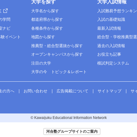
大学を探す
大学入試情報
く
大学名から探す
入試難易予想ランキ
の学問
都道府県から探す
入試の基礎知識
室ナビ
各種条件から探す
最新入試情報
体験イベント
地図から探す
総合型・学校推薦型
推薦型・総合型選抜から探す
過去の入試情報
オープンキャンパスから探す
お役立ち記事
注目の大学
模試判定システム
大学の今 トピック＆レポート
生の方へ
お問い合わせ
広告掲載について
サイトマップ
サ
© Kawaijuku Educational Information Network
河合塾グループサイトのご案内