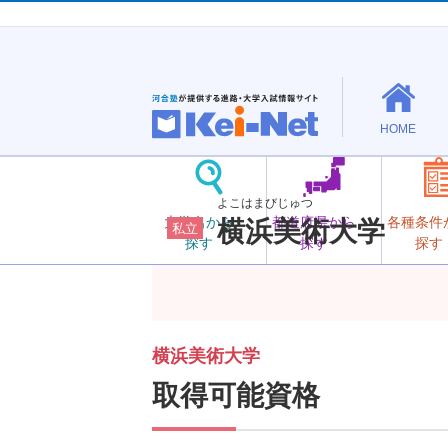
HOME
よこはまびじゅつ
大学名から
都道府県から
各種条件
横浜美術大学
私立
探す
探す
探す
横浜美術大学
取得可能資格