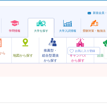
新規会員
学問情報
大学を探す
大学
入試情報
受験対策・
勉強法
推薦型・
オープン
お気に入り登録
から
地図から探す
総合型選抜
キャンパス
注目の
から探す
から探す