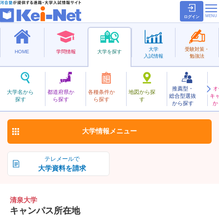
ログイン
大学
受験対策・
HOME
学問情報
大学を探す
入試情報
勉強法
推薦型・
オ
せいせん
大学名から
都道府県か
各種条件か
地図から探
総合型選抜
キ
清泉大学
探す
ら探す
ら探す
す
私立
から探す
か
お気に入り
大学情報
メニュー
テレメールで
大学資料を請求
清泉大学
キャンパス所在地