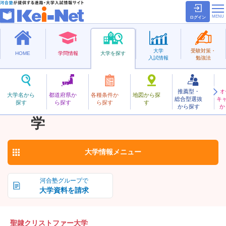
ログイン
大学
受験対策・
HOME
学問情報
大学を探す
入試情報
勉強法
推薦型・
オ
せいれいくりすとふぁー
大学名から
都道府県か
各種条件か
地図から探
総合型選抜
キ
聖隷クリストファー大
探す
ら探す
ら探す
す
私立
から探す
か
お気に入り
学
大学情報
メニュー
河合塾グループで
大学資料を請求
聖隷クリストファー大学