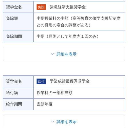
奨学金名
緊急経済支援奨学金
免除
免除額
半期授業料の半額（高等教育の修学支援新制度
との併用の場合の調整がある）
免除期間
半期（原則として年度内１回のみ）
詳細を表示
奨学金名
学業成績最優秀奨学金
給付
給付額
授業料の一部相当額
給付期間
当該年度
詳細を表示