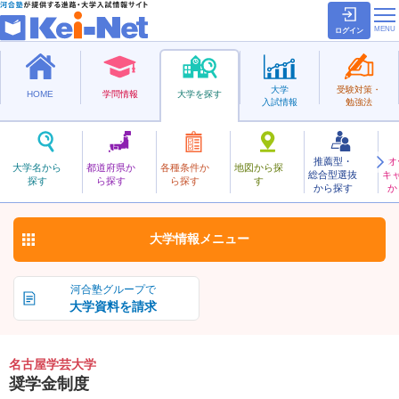
ログイン
大学
受験対策・
HOME
学問情報
大学を探す
入試情報
勉強法
推薦型・
オ
なごやがくげい
大学名から
都道府県か
各種条件か
地図から探
総合型選抜
キ
名古屋学芸大学
探す
ら探す
ら探す
す
私立
から探す
か
お気に入り
大学情報
メニュー
河合塾グループで
大学資料を請求
名古屋学芸大学
奨学金制度