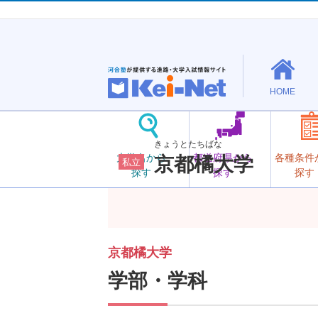
HOME
きょうとたちばな
大学名から
都道府県から
各種条件
京都橘大学
私立
探す
探す
探す
京都橘大学
学部・学科