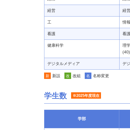
経営
経営
工
情報
看護
看護 
健康科学
理学
(40)
デジタルメディア
デジ
新設
改組
名称変更
新
改
名
学生数
※2025年度現在
学部