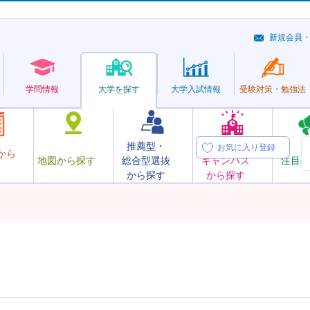
新規会員
学問情報
大学を探す
大学
入試情報
受験対策・
勉強法
推薦型・
オープン
お気に入り登録
から
地図から探す
総合型選抜
キャンパス
注目の
から探す
から探す