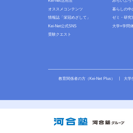
Kei-Net活用法
みらいぶっ
オススメコンテンツ
暮らしの中
情報誌「栄冠めざして」
ゼミ・研究
Kei-Net公式SNS
大学×学問
受験クエスト
教育関係者の方（Kei-Net Plus）
大学