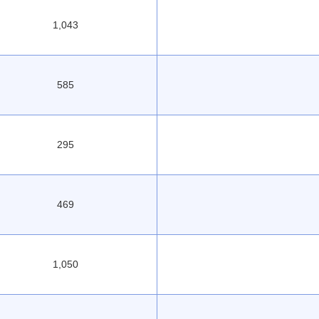
1,043
585
295
469
1,050