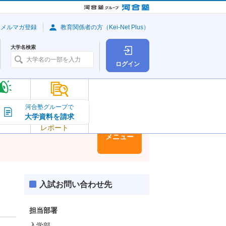
・メルマガ登録
教育関係者の方（Kei-Net Plus）
大学名検索
ログイン
大学の今
河合塾グループで
大学資料を請求
大学
トピック＆
レポート
大学情報
メニュー
入試お問い合わせ先
担当部署
入学部