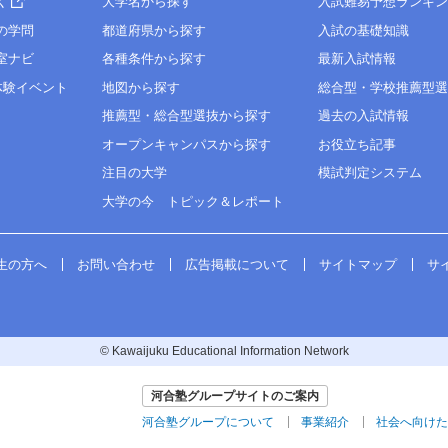
く
大学名から探す
入試難易予想ランキ
の学問
都道府県から探す
入試の基礎知識
室ナビ
各種条件から探す
最新入試情報
体験イベント
地図から探す
総合型・学校推薦型
推薦型・総合型選抜から探す
過去の入試情報
オープンキャンパスから探す
お役立ち記事
注目の大学
模試判定システム
大学の今 トピック＆レポート
生の方へ
お問い合わせ
広告掲載について
サイトマップ
サ
© Kawaijuku Educational Information Network
河合塾グループサイトのご案内
河合塾グループについて
事業紹介
社会へ向けた