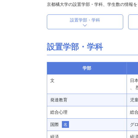
京都橘大学の設置学部・学科、学生数の情報を
設置学部・学科
設置学部・学科
学部
文
日本
、 
発達教育
児童
総合心理
総合
国際
グロ
名
経済
経済