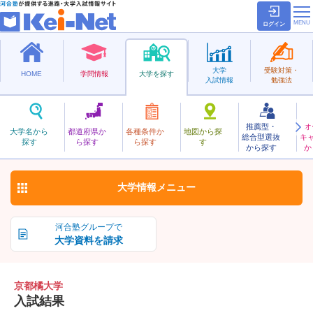
ログイン
大学
受験対策・
HOME
学問情報
大学を探す
入試情報
勉強法
推薦型・
オ
きょうとたちばな
大学名から
都道府県か
各種条件か
地図から探
総合型選抜
キ
京都橘大学
探す
ら探す
ら探す
す
私立
から探す
か
お気に入り
大学情報
メニュー
河合塾グループで
大学資料を請求
京都橘大学
入試結果