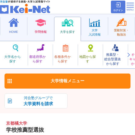
ログイン
大学
受験対策・
HOME
学問情報
大学を探す
入試情報
勉強法
推薦型・
オ
きょうとたちばな
大学名から
都道府県か
各種条件か
地図から探
総合型選抜
キ
京都橘大学
探す
ら探す
ら探す
す
私立
から探す
か
お気に入り
大学情報
メニュー
河合塾グループで
大学資料を請求
京都橘大学
学校推薦型選抜