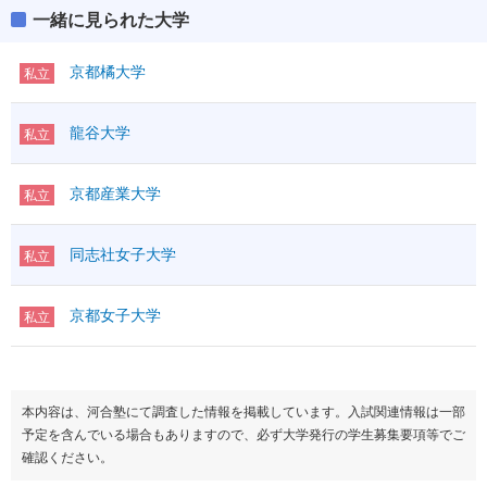
一緒に見られた大学
社会学部
偏差値
42.5～45.0
京都橘大学
私立
社会福祉学部
龍谷大学
私立
偏差値
40.0
保健医療技術学部
京都産業大学
私立
偏差値
40.0～42.5
同志社女子大学
看護学部
私立
偏差値
47.5
京都女子大学
私立
本内容は、河合塾にて調査した情報を掲載しています。入試関連情報は一部
予定を含んでいる場合もありますので、必ず大学発行の学生募集要項等でご
確認ください。