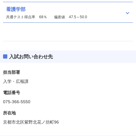
看護学部
共通テスト得点率
68％
偏差値
47.5～50.0
入試お問い合わせ先
文学部
偏差値
35.0～40.0
担当部署
入学・広報課
教育学部
偏差値
40.0～47.5
電話番号
075-366-5550
仏教学部
偏差値
37.5
所在地
京都市北区紫野北花ノ坊町96
歴史学部
偏差値
45.0