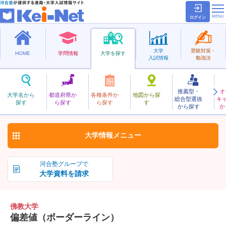
ログイン
大学
受験対策・
HOME
学問情報
大学を探す
入試情報
勉強法
推薦型・
オ
ぶっきょう
大学名から
都道府県か
各種条件か
地図から探
総合型選抜
キ
佛教大学
探す
ら探す
ら探す
す
私立
から探す
か
お気に入り
大学情報
メニュー
河合塾グループで
大学資料を請求
佛教大学
偏差値（ボーダーライン）